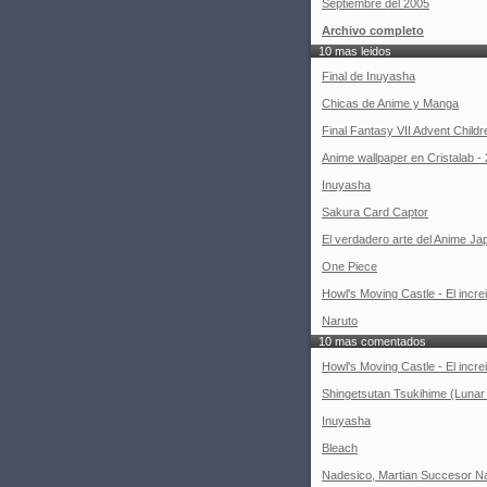
Septiembre del 2005
Archivo completo
10 mas leidos
Final de Inuyasha
Chicas de Anime y Manga
Final Fantasy VII Advent Childr
Anime wallpaper en Cristalab - 
Inuyasha
Sakura Card Captor
El verdadero arte del Anime Jap
One Piece
Howl's Moving Castle - El increib
Naruto
10 mas comentados
Howl's Moving Castle - El increib
Shingetsutan Tsukihime (Lunar 
Inuyasha
Bleach
Nadesico, Martian Succesor Na