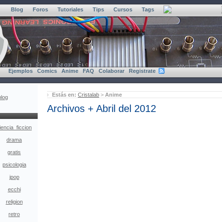
Blog
Foros
Tutoriales
Tips
Cursos
Tags
Ejemplos
Comics
Anime
FAQ
Colaborar
Registrate
Estás en:
Cristalab
>
Anime
blog
Archivos + Abril del 2012
iencia_ficcion
drama
gratis
psicologia
jpop
ecchi
religion
retro