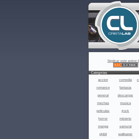
Sindicar este anime 
Categorias
accion
comedia
c
romance
fantasia
general
descargar
mechas
musica
peliculas
jrock
horror
misterio
manga
samurai
ghibli
wallpaper