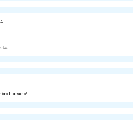
04
detes
ombre hermano!