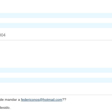
004
uede mandar a
federiconos@hotmail.com
??
desido.