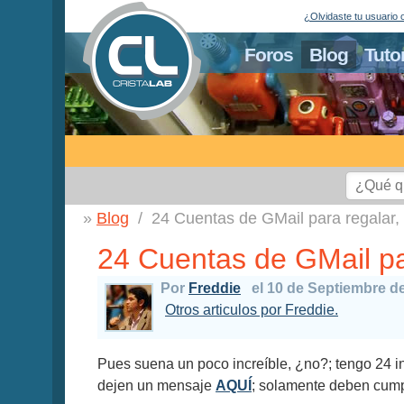
¿Olvidaste tu usuario 
Foros
Blog
Tuto
Blog
24 Cuentas de GMail para regalar, .
24 Cuentas de GMail para
Por
Freddie
el 10 de Septiembre d
Otros articulos por Freddie.
Pues suena un poco increíble, ¿no?; tengo 24 i
dejen un mensaje
AQUÍ
; solamente deben cumpl