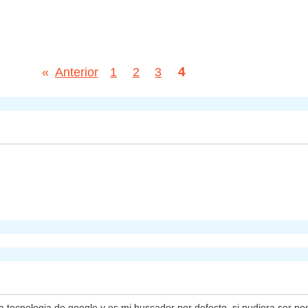
4
«
Anterior
1
2
3
 tecnologia de google y es mi buscador por defecto, si pudiera ser posi