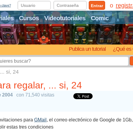
regist
Entrar
o clave?
riales
Cursos
Videotutoriales
Comic
Publica un tutorial
¿Qué es 
.. si, 24
 regalar, ... si, 24
e 2004
con 71,540 visitas
nvitaciones para
GMail
, el correo electrónico de Google de 1Gb
ir estas tres condiciones