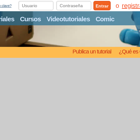
regist
Entrar
o clave?
riales
Cursos
Videotutoriales
Comic
Publica un tutorial
¿Qué es 