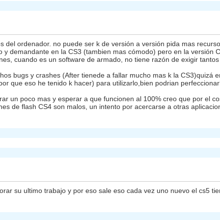
os del ordenador. no puede ser k de versión a versión pida mas recurso
do y demandante en la CS3 (tambien mas cómodo) pero en la versión 
ciones, cuando es un software de armado, no tiene razón de exigir tanto
hos bugs y crashes (After tienede a fallar mucho mas k la CS3)quizá 
r que eso he tenido k hacer) para utilizarlo,bien podrian perfeccionar
rar un poco mas y esperar a que funcionen al 100% creo que por el cos
nes de flash CS4 son malos, un intento por acercarse a otras aplica
ar su ultimo trabajo y por eso sale eso cada vez uno nuevo el cs5 ti