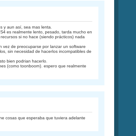
s y aun así, sea mas lenta.
CS4 es realmente lento, pesado, tarda mucho en
s recursos si no hace (siendo prácticos) nada
en vez de preocuparse por lanzar un software
los, sin necesidad de hacerlos incompatibles de
to bien podrian hacerlo.
ciones (como toonboom). espero que realmente
ene cosas que esperaba que tuviera adelante