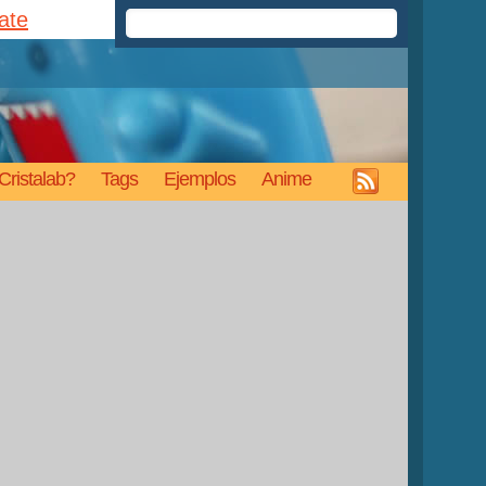
rate
Cristalab?
Tags
Ejemplos
Anime