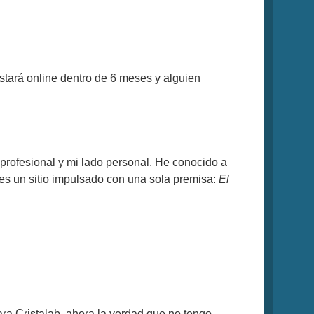
tará online dentro de 6 meses y alguien
profesional y mi lado personal. He conocido a
es un sitio impulsado con una sola premisa:
El
ra Cristalab, ahora la verdad que no tengo