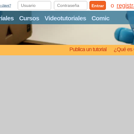
regist
Entrar
o clave?
riales
Cursos
Videotutoriales
Comic
Publica un tutorial
¿Qué es 