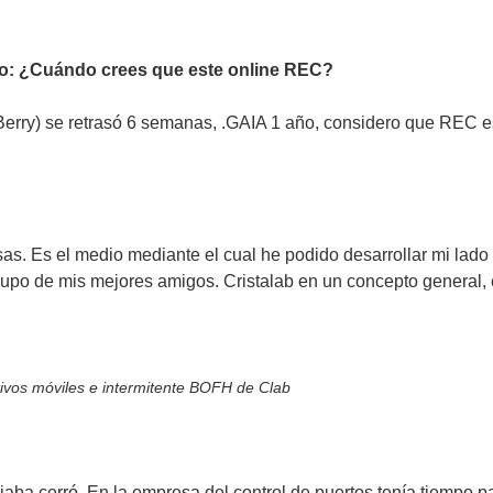
po: ¿Cuándo crees que este online REC?
erry) se retrasó 6 semanas, .GAIA 1 año, considero que REC es
s. Es el medio mediante el cual he podido desarrollar mi lado 
upo de mis mejores amigos. Cristalab en un concepto general, 
ivos móviles e intermitente BOFH de Clab
ba cerró. En la empresa del control de puertos tenía tiempo pa