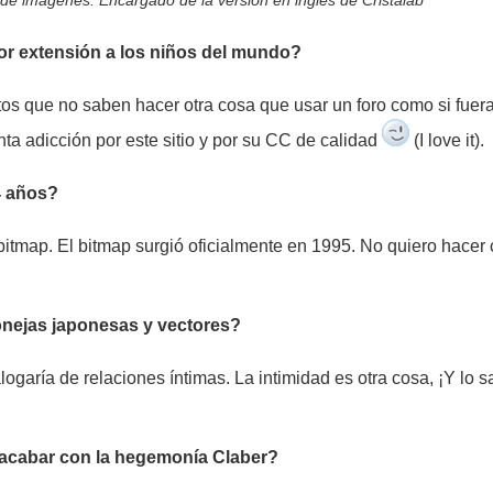
de imágenes. Encargado de la versión en ingles de Cristalab
or extensión a los niños del mundo?
tos que no saben hacer otra cosa que usar un foro como si fuer
anta adicción por este sitio y por su CC de calidad
(I love it).
4 años?
bitmap. El bitmap surgió oficialmente en 1995. No quiero hacer 
conejas japonesas y vectores?
ogaría de relaciones íntimas. La intimidad es otra cosa, ¡Y lo 
a acabar con la hegemonía Claber?