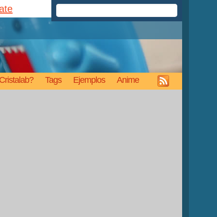
rate
Cristalab?
Tags
Ejemplos
Anime