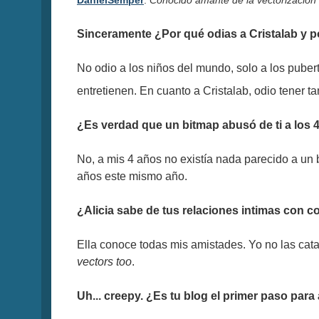
DanielSemper
:
Conocido amante de la vectorización 
Sinceramente ¿Por qué odias a Cristalab y p
No odio a los niños del mundo, solo a los puber
entretienen. En cuanto a Cristalab, odio tener t
¿Es verdad que un bitmap abusó de ti a los 
No, a mis 4 años no existía nada parecido a un 
años este mismo año.
¿Alicia sabe de tus relaciones intimas con 
Ella conoce todas mis amistades. Yo no las catal
vectors too
.
Uh... creepy. ¿Es tu blog el primer paso par