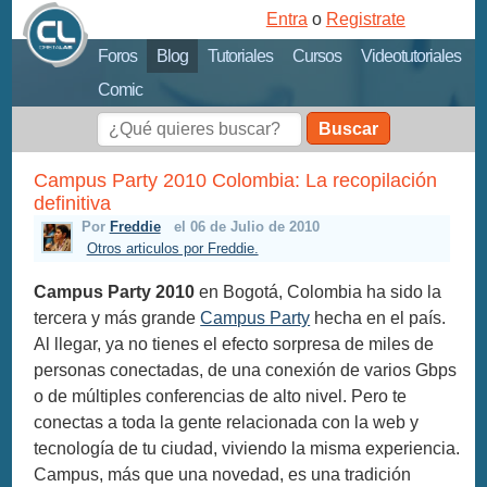
Entra
o
Registrate
Foros
Blog
Tutoriales
Cursos
Videotutoriales
Comic
Buscar
Campus Party 2010 Colombia: La recopilación
definitiva
Por
Freddie
el 06 de Julio de 2010
Otros articulos por Freddie.
Campus Party 2010
en Bogotá, Colombia ha sido la
tercera y más grande
Campus Party
hecha en el país.
Al llegar, ya no tienes el efecto sorpresa de miles de
personas conectadas, de una conexión de varios Gbps
o de múltiples conferencias de alto nivel. Pero te
conectas a toda la gente relacionada con la web y
tecnología de tu ciudad, viviendo la misma experiencia.
Campus, más que una novedad, es una tradición