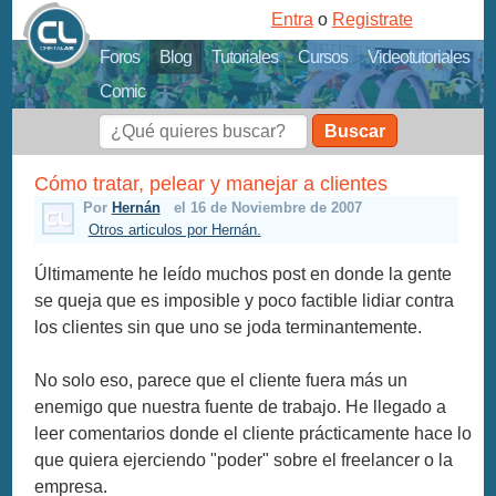
Entra
o
Registrate
Foros
Blog
Tutoriales
Cursos
Videotutoriales
Comic
Buscar
Cómo tratar, pelear y manejar a clientes
Por
Hernán
el 16 de Noviembre de 2007
Otros articulos por Hernán.
Últimamente he leído muchos post en donde la gente
se queja que es imposible y poco factible lidiar contra
los clientes sin que uno se joda terminantemente.
No solo eso, parece que el cliente fuera más un
enemigo que nuestra fuente de trabajo. He llegado a
leer comentarios donde el cliente prácticamente hace lo
que quiera ejerciendo "poder" sobre el freelancer o la
empresa.