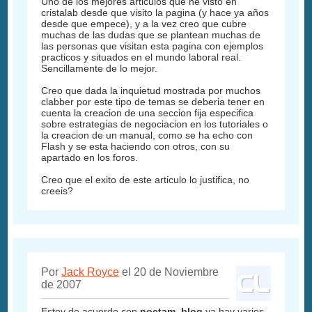
Uno de los mejores articulos que he visto en
cristalab desde que visito la pagina (y hace ya años
desde que empece), y a la vez creo que cubre
muchas de las dudas que se plantean muchas de
las personas que visitan esta pagina con ejemplos
practicos y situados en el mundo laboral real.
Sencillamente de lo mejor.
Creo que dada la inquietud mostrada por muchos
clabber por este tipo de temas se deberia tener en
cuenta la creacion de una seccion fija especifica
sobre estrategias de negociacion en los tutoriales o
la creacion de un manual, como se ha echo con
Flash y se esta haciendo con otros, con su
apartado en los foros.
Creo que el exito de este articulo lo justifica, no
creeis?
Por
Jack Royce
el 20 de Noviembre
de 2007
Estoy de acuerdo con
noctam_blog
ya hay varios