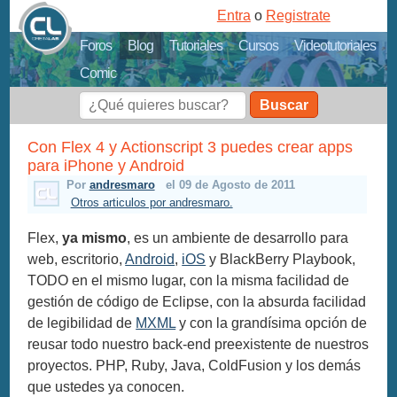
Entra
o
Registrate
Foros
Blog
Tutoriales
Cursos
Videotutoriales
Comic
Buscar
Con Flex 4 y Actionscript 3 puedes crear apps
para iPhone y Android
Por
andresmaro
el 09 de Agosto de 2011
Otros articulos por andresmaro.
Flex,
ya mismo
, es un ambiente de desarrollo para
web, escritorio,
Android
,
iOS
y BlackBerry Playbook,
TODO en el mismo lugar, con la misma facilidad de
gestión de código de Eclipse, con la absurda facilidad
de legibilidad de
MXML
y con la grandísima opción de
reusar todo nuestro back-end preexistente de nuestros
proyectos. PHP, Ruby, Java, ColdFusion y los demás
que ustedes ya conocen.