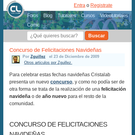
Entra
o
Registrate
Foros
Blog
Tutoriales
Cursos
Videotutoriales
Comic
Buscar
Concurso de Felicitaciones Navideñas
Por
Zguillez
el 23 de Diciembre de 2009
Otros articulos por Zguillez.
Para celebrar estas fechas navideñas Cristalab
presenta un nuevo
concurso
, y como no podía ser de
otra forma se trata de la realización de una
felicitación
navideña
o de
año nuevo
para el resto de la
comunidad.
CONCURSO DE FELICITACIONES
NAVIDEÑAS