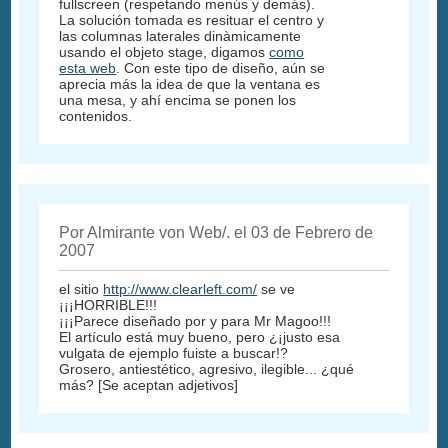
fullscreen (respetando menús y demás).
La solución tomada es resituar el centro y
las columnas laterales dinàmicamente
usando el objeto stage, digamos
como
esta web
. Con este tipo de diseño, aún se
aprecia más la idea de que la ventana es
una mesa, y ahí encima se ponen los
contenidos.
Por Almirante von Web/. el 03 de Febrero de
2007
el sitio
http://www.clearleft.com/
se ve
¡¡¡HORRIBLE!!!
¡¡¡Parece diseñado por y para Mr Magoo!!!
El artículo está muy bueno, pero ¿¡justo esa
vulgata de ejemplo fuiste a buscar!?
Grosero, antiestético, agresivo, ilegible... ¿qué
más? [Se aceptan adjetivos]