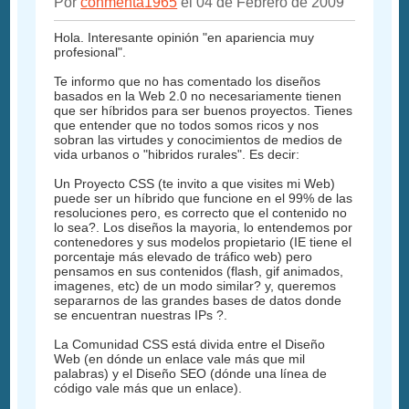
Por
conmenta1965
el 04 de Febrero de 2009
Hola. Interesante opinión "en apariencia muy
profesional".
Te informo que no has comentado los diseños
basados en la Web 2.0 no necesariamente tienen
que ser híbridos para ser buenos proyectos. Tienes
que entender que no todos somos ricos y nos
sobran las virtudes y conocimientos de medios de
vida urbanos o "hibridos rurales". Es decir:
Un Proyecto CSS (te invito a que visites mi Web)
puede ser un híbrido que funcione en el 99% de las
resoluciones pero, es correcto que el contenido no
lo sea?. Los diseños la mayoria, lo entendemos por
contenedores y sus modelos propietario (IE tiene el
porcentaje más elevado de tráfico web) pero
pensamos en sus contenidos (flash, gif animados,
imagenes, etc) de un modo similar? y, queremos
separarnos de las grandes bases de datos donde
se encuentran nuestras IPs ?.
La Comunidad CSS está divida entre el Diseño
Web (en dónde un enlace vale más que mil
palabras) y el Diseño SEO (dónde una línea de
código vale más que un enlace).