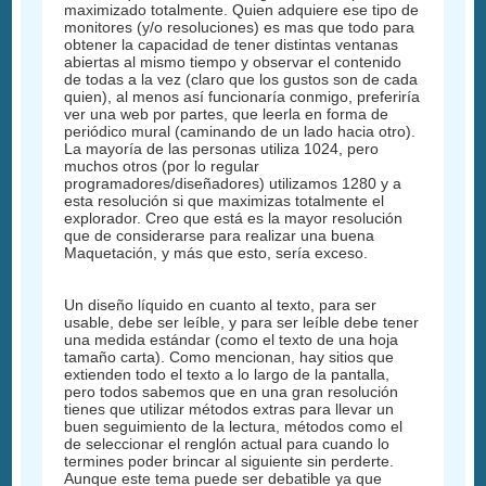
maximizado totalmente. Quien adquiere ese tipo de
monitores (y/o resoluciones) es mas que todo para
obtener la capacidad de tener distintas ventanas
abiertas al mismo tiempo y observar el contenido
de todas a la vez (claro que los gustos son de cada
quien), al menos así funcionaría conmigo, preferiría
ver una web por partes, que leerla en forma de
periódico mural (caminando de un lado hacia otro).
La mayoría de las personas utiliza 1024, pero
muchos otros (por lo regular
programadores/diseñadores) utilizamos 1280 y a
esta resolución si que maximizas totalmente el
explorador. Creo que está es la mayor resolución
que de considerarse para realizar una buena
Maquetación, y más que esto, sería exceso.
Un diseño líquido en cuanto al texto, para ser
usable, debe ser leíble, y para ser leíble debe tener
una medida estándar (como el texto de una hoja
tamaño carta). Como mencionan, hay sitios que
extienden todo el texto a lo largo de la pantalla,
pero todos sabemos que en una gran resolución
tienes que utilizar métodos extras para llevar un
buen seguimiento de la lectura, métodos como el
de seleccionar el renglón actual para cuando lo
termines poder brincar al siguiente sin perderte.
Aunque este tema puede ser debatible ya que