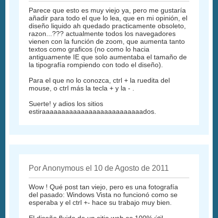
Parece que esto es muy viejo ya, pero me gustaría
añadir para todo el que lo lea, que en mi opinión, el
diseño liquido ah quedado practicamente obsoleto,
razon...??? actualmente todos los navegadores
vienen con la función de zoom, que aumenta tanto
textos como graficos (no como lo hacia
antiguamente IE que solo aumentaba el tamaño de
la tipografía rompiendo con todo el diseño).
Para el que no lo conozca, ctrl + la ruedita del
mouse, o ctrl más la tecla + y la - .
Suerte! y adios los sitios
estiraaaaaaaaaaaaaaaaaaaaaaaaaados.
Por Anonymous el 10 de Agosto de 2011
Wow ! Qué post tan viejo, pero es una fotografía
del pasado: Windows Vista no funcionó como se
esperaba y el ctrl +- hace su trabajo muy bien.
El diseño fluido de un sitio web es 100% útil