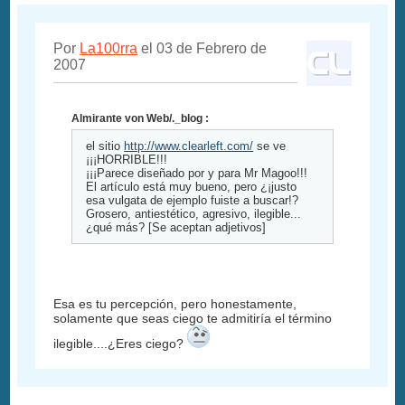
Por
La100rra
el 03 de Febrero de
2007
Almirante von Web/._blog :
el sitio
http://www.clearleft.com/
se ve
¡¡¡HORRIBLE!!!
¡¡¡Parece diseñado por y para Mr Magoo!!!
El artículo está muy bueno, pero ¿¡justo
esa vulgata de ejemplo fuiste a buscar!?
Grosero, antiestético, agresivo, ilegible...
¿qué más? [Se aceptan adjetivos]
Esa es tu percepción, pero honestamente,
solamente que seas ciego te admitiría el término
ilegible....¿Eres ciego?