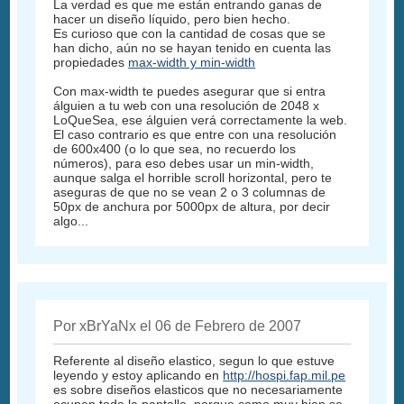
La verdad es que me están entrando ganas de
hacer un diseño líquido, pero bien hecho.
Es curioso que con la cantidad de cosas que se
han dicho, aún no se hayan tenido en cuenta las
propiedades
max-width y min-width
Con max-width te puedes asegurar que si entra
álguien a tu web con una resolución de 2048 x
LoQueSea, ese álguien verá correctamente la web.
El caso contrario es que entre con una resolución
de 600x400 (o lo que sea, no recuerdo los
números), para eso debes usar un min-width,
aunque salga el horrible scroll horizontal, pero te
aseguras de que no se vean 2 o 3 columnas de
50px de anchura por 5000px de altura, por decir
algo...
Por xBrYaNx el 06 de Febrero de 2007
Referente al diseño elastico, segun lo que estuve
leyendo y estoy aplicando en
http://hospi.fap.mil.pe
es sobre diseños elasticos que no necesariamente
ocupen toda la pantalla, porque como muy bien se