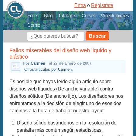
Entra
o
Registrate
Foros
Blog
Tutoriales
Cursos
Videotutoriales
Comic
Buscar
Fallos miserables del diseño web liquido y
elástico
Por
Carmen
el 27 de Enero de 2007
Otros articulos por Carmen.
Es posible que hayas leído algún artículo sobre
diseños web líquidos (De ancho variable) contra
diseños sólidos (De ancho fijo). Los diseñadores nos
enfrentamos a la decisión de elegir uno de esos dos
caminos a la hora de trabajar nuestro layout:
Diseño sólido basándonos en la resolución de
pantalla más común según estadísticas.