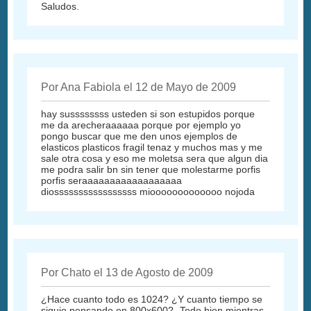
Saludos.
Por Ana Fabiola el 12 de Mayo de 2009
hay sussssssss usteden si son estupidos porque
me da arecheraaaaaa porque por ejemplo yo
pongo buscar que me den unos ejemplos de
elasticos plasticos fragil tenaz y muchos mas y me
sale otra cosa y eso me moletsa sera que algun dia
me podra salir bn sin tener que molestarme porfis
porfis seraaaaaaaaaaaaaaaaaa
diosssssssssssssssss miooooooooooooo nojoda
Por Chato el 13 de Agosto de 2009
¿Hace cuanto todo es 1024? ¿Y cuanto tiempo se
siguio pensando en 800x600? -Todo bien mientras