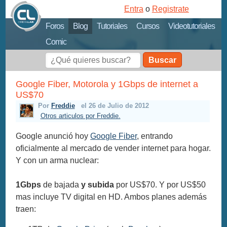
Entra
o
Registrate
Foros
Blog
Tutoriales
Cursos
Videotutoriales
Comic
Buscar
Google Fiber, Motorola y 1Gbps de internet a
US$70
Por
Freddie
el 26 de Julio de 2012
Otros articulos por Freddie.
Google anunció hoy
Google Fiber
, entrando
oficialmente al mercado de vender internet para hogar.
Y con un arma nuclear:
1Gbps
de bajada
y subida
por US$70. Y por US$50
mas incluye TV digital en HD. Ambos planes además
traen: