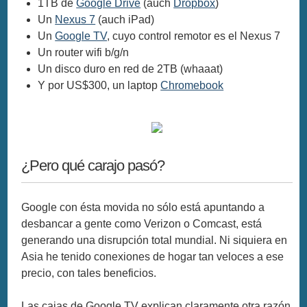
1TB de
Google Drive
(auch
Dropbox
)
Un
Nexus 7
(auch iPad)
Un
Google TV
, cuyo control remotor es el Nexus 7
Un router wifi b/g/n
Un disco duro en red de 2TB (whaaat)
Y por US$300, un laptop
Chromebook
¿Pero qué carajo pasó?
Google con ésta movida no sólo está apuntando a
desbancar a gente como Verizon o Comcast, está
generando una disrupción total mundial. Ni siquiera en
Asia he tenido conexiones de hogar tan veloces a ese
precio, con tales beneficios.
Las cajas de Google TV explican claramente otra razón