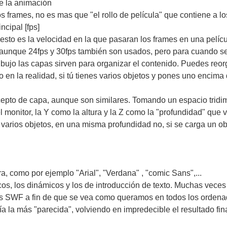
te la animación
os frames, no es mas que "el rollo de película" que contiene a 
ncipal [fps]
sto es la velocidad en la que pasaran los frames en una pelíc
 aunque 24fps y 30fps también son usados, pero para cuando s
ujo las capas sirven para organizar el contenido. Puedes reorg
en la realidad, si tú tienes varios objetos y pones uno encima de 
epto de capa, aunque son similares. Tomando un espacio tridim
onitor, la Y como la altura y la Z como la "profundidad" que va
varios objetos, en una misma profundidad no, si se carga un ob
tra, como por ejemplo "Arial", "Verdana" , "comic Sans",...
icos, los dinámicos y los de introducción de texto. Muchas vece
os SWF a fin de que se vea como queramos en todos los ordena
a la más "parecida", volviendo en impredecible el resultado fina