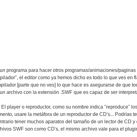
es un programa para hacer otros programas/animaciones/pagina
pilador", el editor como ya hemos dicho es todo lo que ves en f
ilador [parte que no ves] lo que hace es asegurarse de que todo
a un archivo con la extensión .SWF que es capaz de ser interpret
? El player o reproductor, como su nombre indica "reproduce" l
mento, usare la metáfora de un reproductor de CD's... Podrías t
ontrario tener muchos aparatos del tamaño de un lector de CD 
chivos SWF son como CD's, el mismo archivo vale para el plugin