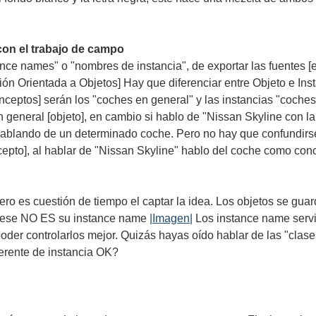
on el trabajo de campo
ance names" o "nombres de instancia", de exportar las fuentes
ón Orientada a Objetos] Hay que diferenciar entre Objeto e In
nceptos] serán los "coches en general" y las instancias "coches
general [objeto], en cambio si hablo de "Nissan Skyline con la
 hablando de un determinado coche. Pero no hay que confundirse
cepto], al hablar de "Nissan Skyline" hablo del coche como conc
 pero es cuestión de tiempo el captar la idea. Los objetos se gu
o ese NO ES su instance name
|Imagen|
Los instance name servi
de poder controlarlos mejor. Quizás hayas oído hablar de las "cl
ferente de instancia OK?