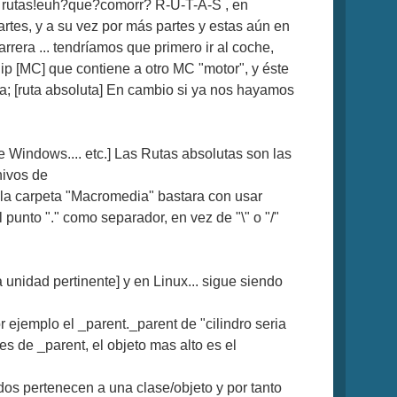
 rutas!euh?que?comorr? R-U-T-A-S , en
rtes, y a su vez por más partes y estas aún en
rrera ... tendríamos que primero ir al coche,
ip [MC] que contiene a otro MC "motor", y éste
ra; [ruta absoluta] En cambio si ya nos hayamos
 Windows.... etc.] Las Rutas absolutas son las
hivos de
la carpeta "Macromedia" bastara con usar
unto "." como separador, en vez de "\" o "/"
a unidad pertinente] y en Linux... sigue siendo
r ejemplo el _parent._parent de "cilindro seria
s de _parent, el objeto mas alto es el
odos pertenecen a una clase/objeto y por tanto