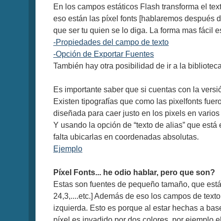
En los campos estáticos Flash transforma el tex
eso están las píxel fonts [hablaremos después 
que ser tu quien se lo diga. La forma mas fácil 
-Propiedades del campo de texto
-Opción de Exportar Fuentes
También hay otra posibilidad de ir a la bibliote
Es importante saber que si cuentas con la versi
Existen tipografías que como las pixelfonts fue
diseñada para caer justo en los pixels en vario
Y usando la opción de “texto de alias” que está
falta ubicarlas en coordenadas absolutas.
Ejemplo
Píxel Fonts... he odio hablar, pero que son?
Estas son fuentes de pequeño tamaño, que están
24,3,....etc.] Además de eso los campos de texto
izquierda. Esto es porque al estar hechas a bas
píxel es invadido por dos colores, por ejemplo 