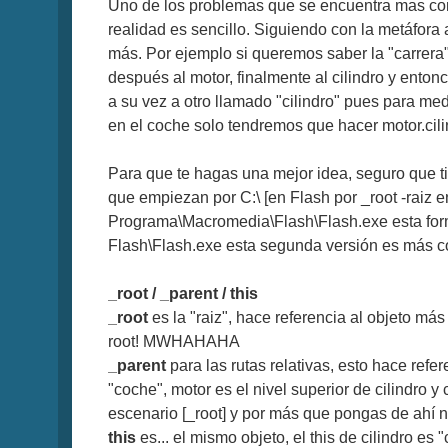
Uno de los problemas que se encuentra mas co
realidad es sencillo. Siguiendo con la metáfora
más. Por ejemplo si queremos saber la "carrera" [
después al motor, finalmente al cilindro y ento
a su vez a otro llamado "cilindro" pues para me
en el coche solo tendremos que hacer motor.cilind
Para que te hagas una mejor idea, seguro que ti
que empiezan por C:\ [en Flash por _root -raiz 
Programa\Macromedia\Flash\Flash.exe esta for
Flash\Flash.exe esta segunda versión es más cor
_root / _parent / this
_root
es la "raiz", hace referencia al objeto más
root! MWHAHAHA
_parent
para las rutas relativas, esto hace refe
"coche", motor es el nivel superior de cilindro 
escenario [_root] y por más que pongas de ahí 
this
es... el mismo objeto, el this de cilindro e