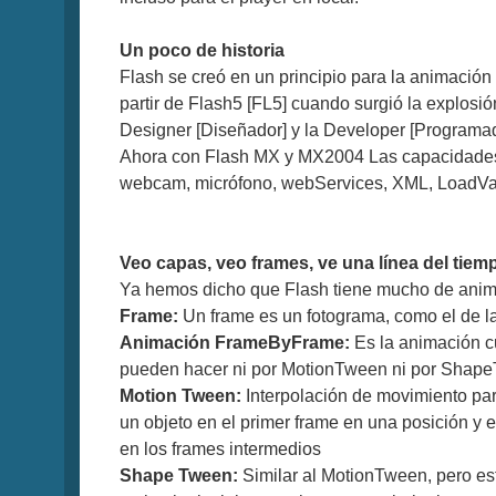
Un poco de historia
Flash se creó en un principio para la animación
partir de Flash5 [FL5] cuando surgió la explosi
Designer [Diseñador] y la Developer [Programad
Ahora con Flash MX y MX2004 Las capacidades 
webcam, micrófono, webServices, XML, LoadVars
Veo capas, veo frames, ve una línea del tiemp
Ya hemos dicho que Flash tiene mucho de anim
Frame:
Un frame es un fotograma, como el de l
Animación FrameByFrame:
Es la animación c
pueden hacer ni por MotionTween ni por Shap
Motion Tween:
Interpolación de movimiento par
un objeto en el primer frame en una posición y e
en los frames intermedios
Shape Tween:
Similar al MotionTween, pero est