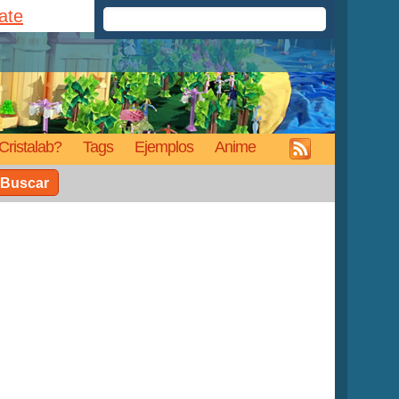
rate
Cristalab?
Tags
Ejemplos
Anime
Buscar