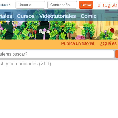
regist
Entrar
o clave?
riales
Cursos
Videotutoriales
Comic
Publica un tutorial
¿Qué es 
ash y comunidades (v1.1)