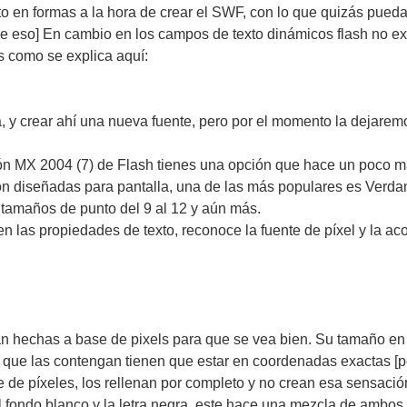
to en formas a la hora de crear el SWF, con lo que quizás pueda
de eso] En cambio en los campos de texto dinámicos flash no ex
es como se explica aquí:
ca, y crear ahí una nueva fuente, pero por el momento la dejare
ón MX 2004 (7) de Flash tienes una opción que hace un poco mas 
ron diseñadas para pantalla, una de las más populares es Verdan
s tamaños de punto del 9 al 12 y aún más.
 en las propiedades de texto, reconoce la fuente de píxel y la 
 hechas a base de pixels para que se vea bien. Su tamaño en ge
 que las contengan tienen que estar en coordenadas exactas [por
e de píxeles, los rellenan por completo y no crean esa sensació
el fondo blanco y la letra negra, este hace una mezcla de ambos 