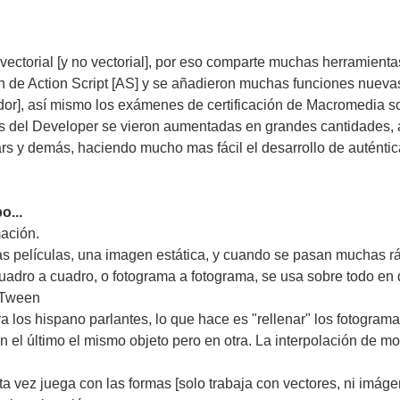
 vectorial [y no vectorial], por eso comparte muchas herramien
ón de Action Script [AS] y se añadieron muchas funciones nuevas
or], así mismo los exámenes de certificación de Macromedia so
del Developer se vieron aumentadas en grandes cantidades, 
 y demás, haciendo mucho mas fácil el desarrollo de auténtic
o...
ación.
as películas, una imagen estática, y cuando se pasan muchas r
uadro a cuadro, o fotograma a fotograma, se usa sobre todo en
eTween
a los hispano parlantes, lo que hace es "rellenar" los fotogra
n el último el mismo objeto pero en otra. La interpolación de m
a vez juega con las formas [solo trabaja con vectores, ni imágen