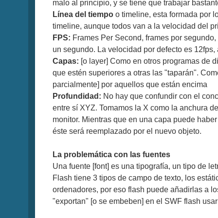
malo al principio, y se tiene que trabajar bastan
Línea del tiempo
o timeline, esta formada por l
timeline, aunque todos van a la velocidad del pri
FPS:
Frames Per Second, frames por segundo, e
un segundo. La velocidad por defecto es 12fps,
Capas:
[o layer] Como en otros programas de dib
que estén superiores a otras las "taparán". Como 
parcialmente] por aquellos que están encima
Profundidad:
No hay que confundir con el conc
entre sí XYZ. Tomamos la X como la anchura del m
monitor. Mientras que en una capa puede haber 
éste será reemplazado por el nuevo objeto.
La problemática con las fuentes
Una fuente [font] es una tipografía, un tipo de le
Flash tiene 3 tipos de campo de texto, los estát
ordenadores, por eso flash puede añadirlas a l
"exportan" [o se embeben] en el SWF flash usarí