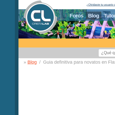
¿Olvidaste tu usuario 
Foros
Blog
Tuto
Blog
Guia definitiva para novatos en Fl