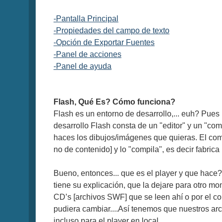
-Pantalla Principal
-Propiedades del campo de texto
-Opción de Exportar Fuentes
-Panel de acciones
-Panel de ayuda
Flash, Qué Es? Cómo funciona?
Flash es un entorno de desarrollo,... euh? Pu
desarrollo Flash consta de un "editor" y un "com
haces los dibujos/imágenes que quieras. El comp
no de contenido] y lo "compila", es decir fabric
Bueno, entonces... que es el player y que hace
tiene su explicación, que la dejare para otro mo
CD’s [archivos SWF] que se leen ahí o por el c
pudiera cambiar....Así tenemos que nuestros ar
incluso para el player en local.