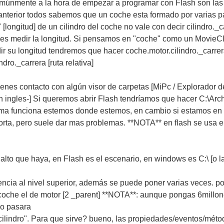
múnmente a la hora de empezar a programar con Flash son las
 anterior todos sabemos que un coche esta formado por varias pa
longitud] de un cilindro del coche no vale con decir cilindro._ca
nces medir la longitud. Si pensamos en "coche" como un MovieCl
dir su longitud tendremos que hacer coche.motor.cilindro._carre
ro._carrera [ruta relativa]
enes contacto con algún visor de carpetas [MiPc / Explorador de
en ingles-] Si queremos abrir Flash tendríamos que hacer C:\Arc
ma funciona estemos donde estemos, en cambio si estamos en 
ta, pero suele dar mas problemas. **NOTA** en flash se usa el p
 alto que haya, en Flash es el escenario, en windows es C:\ [o l
rencia al nivel superior, además se puede poner varias veces. po
y coche el de motor [2 _parent] **NOTA**: aunque pongas 6millone
no pasara
s "cilindro". Para que sirve? bueno, las propiedades/eventos/mét