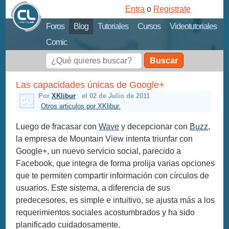
Entra
o
Registrate
Foros
Blog
Tutoriales
Cursos
Videotutoriales
Comic
Buscar
Las capacidades únicas de Google+
Por
XKlibur
el 02 de Julio de 2011
Otros articulos por XKlibur.
Luego de fracasar con
Wave
y decepcionar con
Buzz
,
la empresa de Mountain View intenta triunfar con
Google+, un nuevo servicio social, parecido a
Facebook, que integra de forma prolija varias opciones
que te permiten compartir información con círculos de
usuarios. Este sistema, a diferencia de sus
predecesores, es simple e intuitivo, se ajusta más a los
requerimientos sociales acostumbrados y ha sido
planificado cuidadosamente.