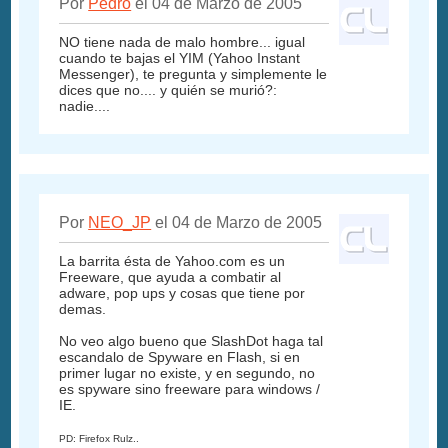
Por
Pedro
el 04 de Marzo de 2005
NO tiene nada de malo hombre... igual
cuando te bajas el YIM (Yahoo Instant
Messenger), te pregunta y simplemente le
dices que no.... y quién se murió?:
nadie....
Por
NEO_JP
el 04 de Marzo de 2005
La barrita ésta de Yahoo.com es un
Freeware, que ayuda a combatir al
adware, pop ups y cosas que tiene por
demas.
No veo algo bueno que SlashDot haga tal
escandalo de Spyware en Flash, si en
primer lugar no existe, y en segundo, no
es spyware sino freeware para windows /
IE.
PD: Firefox Rulz..