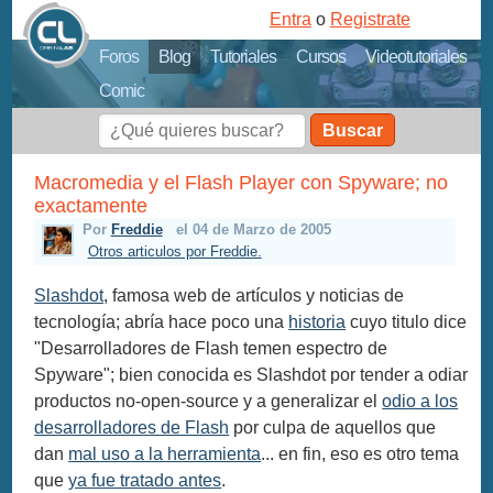
Entra
o
Registrate
Foros
Blog
Tutoriales
Cursos
Videotutoriales
Comic
Buscar
Macromedia y el Flash Player con Spyware; no
exactamente
Por
Freddie
el 04 de Marzo de 2005
Otros articulos por Freddie.
Slashdot
, famosa web de artículos y noticias de
tecnología; abría hace poco una
historia
cuyo titulo dice
"Desarrolladores de Flash temen espectro de
Spyware"; bien conocida es Slashdot por tender a odiar
productos no-open-source y a generalizar el
odio a los
desarrolladores de Flash
por culpa de aquellos que
dan
mal uso a la herramienta
... en fin, eso es otro tema
que
ya fue tratado antes
.