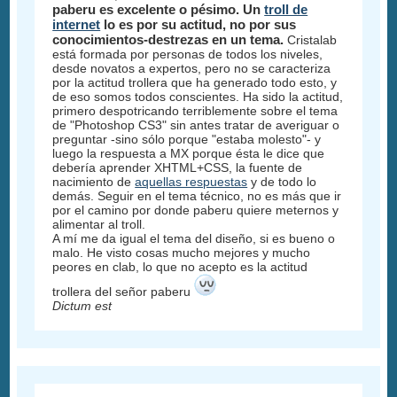
paberu es excelente o pésimo. Un
troll de
internet
lo es por su actitud, no por sus
conocimientos-destrezas en un tema.
Cristalab
está formada por personas de todos los niveles,
desde novatos a expertos, pero no se caracteriza
por la actitud trollera que ha generado todo esto, y
de eso somos todos conscientes. Ha sido la actitud,
primero despotricando terriblemente sobre el tema
de "Photoshop CS3" sin antes tratar de averiguar o
preguntar -sino sólo porque "estaba molesto"- y
luego la respuesta a MX porque ésta le dice que
debería aprender XHTML+CSS, la fuente de
nacimiento de
aquellas respuestas
y de todo lo
demás. Seguir en el tema técnico, no es más que ir
por el camino por donde paberu quiere meternos y
alimentar al troll.
A mí me da igual el tema del diseño, si es bueno o
malo. He visto cosas mucho mejores y mucho
peores en clab, lo que no acepto es la actitud
trollera del señor paberu
Dictum est