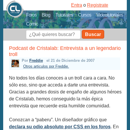
Entra
o
Registrate
Foros
Blog
Tutoriales
Cursos
Videotutoriales
Comic
Buscar
Podcast de Cristalab: Entrevista a un legendario
troll
Por
Freddie
el 21 de Diciembre de 2007
Otros articulos por Freddie.
No todos los días conoces a un troll cara a cara. No
sólo eso, sino que acceda a darte una entrevista.
Gracias a grandes dosis de engaño de algunos héroes
de Cristalab, hemos conseguido la más épica
entrevista que recuerde esta humilde comunidad.
Conozcan a “paberu”. Un diseñador gráfico que
declara su odio absoluto por CSS en los foros
. En