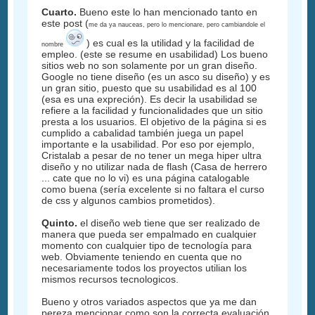
Cuarto.
Bueno este lo han mencionado tanto en
este post (
me da ya nauceas, pero lo mencionare, pero cambiandole el
) es cual es la utilidad y la facilidad de
nombre
empleo. (este se resume en usabilidad) Los bueno
sitios web no son solamente por un gran diseño.
Google no tiene diseño (es un asco su diseño) y es
un gran sitio, puesto que su usabilidad es al 100
(esa es una expreción). Es decir la usabilidad se
refiere a la facilidad y funcionalidades que un sitio
presta a los usuarios. El objetivo de la página si es
cumplido a cabalidad también juega un papel
importante e la usabilidad. Por eso por ejemplo,
Cristalab a pesar de no tener un mega hiper ultra
diseño y no utilizar nada de flash (Casa de herrero
... cate que no lo vi) es una página catalogable
como buena (sería excelente si no faltara el curso
de css y algunos cambios prometidos).
Quinto.
el diseño web tiene que ser realizado de
manera que pueda ser empalmado en cualquier
momento con cualquier tipo de tecnología para
web. Obviamente teniendo en cuenta que no
necesariamente todos los proyectos utilian los
mismos recursos tecnologicos.
Bueno y otros variados aspectos que ya me dan
pereza mencionar como son la correcta evaluación