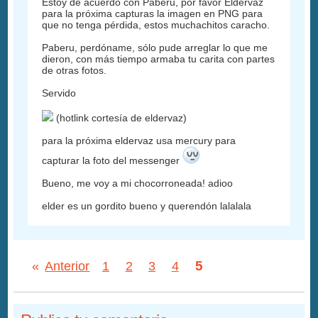
Estoy de acuerdo con Paberu, por favor Eldervaz
para la próxima capturas la imagen en PNG para
que no tenga pérdida, estos muchachitos caracho.
Paberu, perdóname, sólo pude arreglar lo que me
dieron, con más tiempo armaba tu carita con partes
de otras fotos.
Servido
(hotlink cortesía de eldervaz)
para la próxima eldervaz usa mercury para
capturar la foto del messenger
Bueno, me voy a mi chocorroneada! adioo
elder es un gordito bueno y querendón lalalala
5
«
Anterior
1
2
3
4