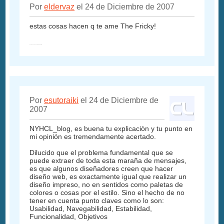
Por
eldervaz
el 24 de Diciembre de 2007
estas cosas hacen q te ame The Fricky!
juas juas, ya saben: es broma, pero cierto
Por
esutoraiki
el 24 de Diciembre de
2007
NYHCL_blog, es buena tu explicaciòn y tu punto en
mi opinión es tremendamente acertado.
Dilucido que el problema fundamental que se
puede extraer de toda esta maraña de mensajes,
es que algunos diseñadores creen que hacer
diseño web, es exactamente igual que realizar un
diseño impreso, no en sentidos como paletas de
colores o cosas por el estilo. Sino el hecho de no
tener en cuenta punto claves como lo son:
Usabilidad, Navegabilidad, Estabilidad,
Funcionalidad, Objetivos