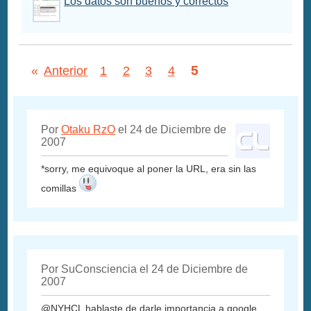
Los datos son buenos y correctos
5
«
Anterior
1
2
3
4
Por
Otaku RzO
el 24 de Diciembre de
2007
*sorry, me equivoque al poner la URL, era sin las
comillas
Por SuConsciencia el 24 de Diciembre de
2007
@NYHCL hablaste de darle importancia a google