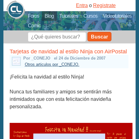
Entra
o
Registrate
Foros
Blog
Tutoriales
Cursos
Videotutoriales
Comic
Buscar
Tarjetas de navidad al estilo Ninja con AirPostal
Por _CONEJO
el 24 de Diciembre de 2007
Otros articulos por _CONEJO.
¡Felicita la navidad al estilo Ninja!
Nunca tus familiares y amigos se sentirán más
intimidados que con esta felicitación navideña
personalizada.