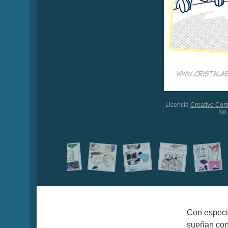
Licencia
Creative Co
No 
Con especi
sueñan con