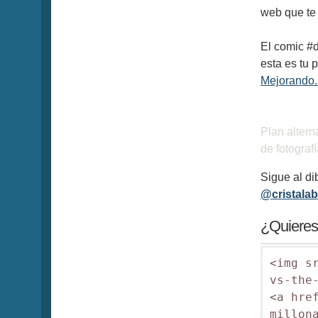
web que te 
El comic #d
esta es tu 
Mejorando
Plan altern
de fotografí
Sigue al d
@cristalab
¿Quieres 
<img s
vs-the-
<a hre
millon