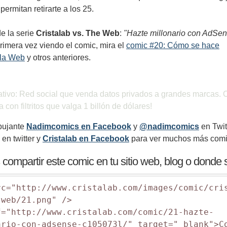
permitan retirarte a los 25.
e la serie
Cristalab vs. The Web
:
"Hazte millonario con AdSen
primera vez viendo el comic, mira el
comic #20: Cómo se hace
.la Web
y otros anteriores.
ativo: Red social que venda datos privados a grandes marcas. 
a con filtritos que valga 1 billón de dólares!
ibujante
Nadimcomics en Facebook
y
@nadimcomics
en Twit
en twitter y
Cristalab en Facebook
para ver muchos más comi
compartir este comic en tu sitio web, blog o donde
rc="http://www.cristalab.com/images/comic/cri
web/21.png" />

f="http://www.cristalab.com/comic/21-hazte-
ario-con-adsense-c105073l/" target="_blank">Co