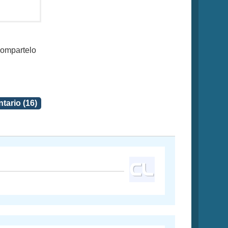
compartelo
tario (16)