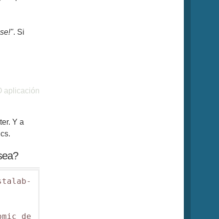
se!"
. Si
O aplicación
ter. Y a
cs.
 sea?
stalab-
mic de 