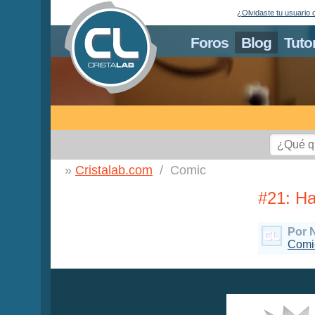
¿Olvidaste tu usuario 
Foros
Blog
Tuto
Cristalab.com
Comic
#21: Ha
Por 
Comi