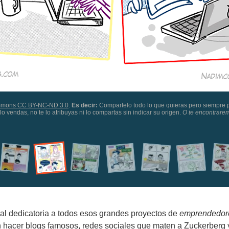
mmons CC BY-NC-ND 3.0
.
Es decir:
Compartelo todo lo que quieras pero siempre p
lo vendas, no te lo atribuyas ni lo compartas sin indicar su origen.
O te encontrare
al dedicatoria a todos esos grandes proyectos de
emprendedor
 hacer blogs famosos, redes sociales que maten a Zuckerberg