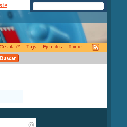
rate
Cristalab?
Tags
Ejemplos
Anime
Buscar