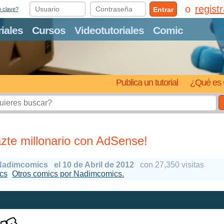
regist
Entrar
o clave?
riales
Cursos
Videotutoriales
Comic
Publica un tutorial
¿Qué es 
zte millonario con AdSense!
Nadimcomics
el 10 de Abril de 2012
con 27,350 visitas
cs
Otros comics por Nadimcomics.