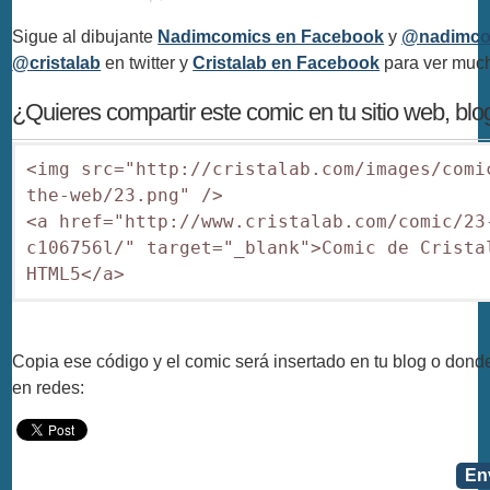
Sigue al dibujante
Nadimcomics en Facebook
y
@nadimco
@cristalab
en twitter y
Cristalab en Facebook
para ver muc
¿Quieres compartir este comic en tu sitio web, bl
<img src="http://cristalab.com/images/comi
the-web/23.png" />

<a href="http://www.cristalab.com/comic/23
c106756l/" target="_blank">Comic de Cristal
HTML5</a>
Copia ese código y el comic será insertado en tu blog o dond
en redes:
En