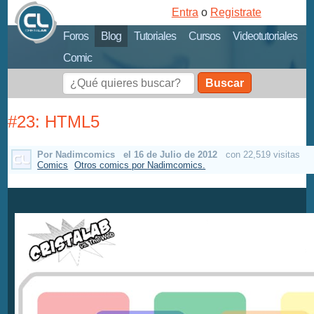
Entra
o
Registrate
Foros
Blog
Tutoriales
Cursos
Videotutoriales
Comic
Buscar
#23: HTML5
Por Nadimcomics
el 16 de Julio de 2012
con 22,519 visitas
Comics
Otros comics por Nadimcomics.