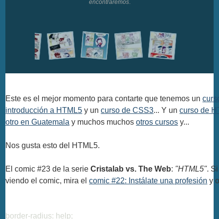
encontraremos
.
Este es el mejor momento para contarte que tenemos un
curs
introducción a HTML5
y un
curso de CSS3
... Y un
curso de 
otro en Guatemala
y muchos muchos
otros cursos
y...
Nos gusta esto del HTML5.
El comic #23 de la serie
Cristalab vs. The Web
:
"HTML5"
. S
viendo el comic, mira el
comic #22: Instálate una profesión
y o
border-radius: help;