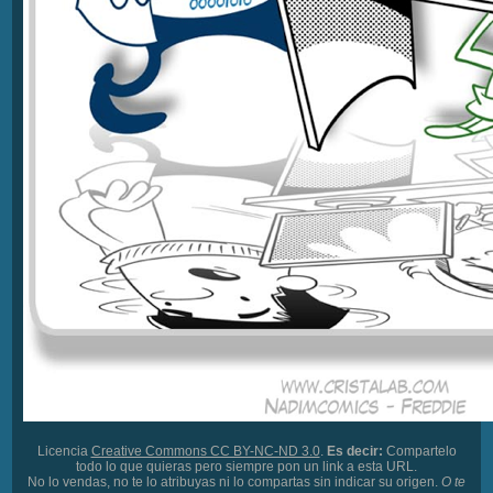
Licencia
Creative Commons CC BY-NC-ND 3.0
.
Es decir:
Compartelo
todo lo que quieras pero siempre pon un link a esta URL.
No lo vendas, no te lo atribuyas ni lo compartas sin indicar su origen.
O te