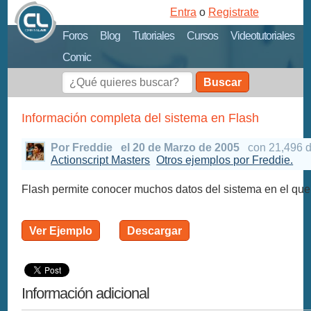
Entra
o
Registrate
Foros
Blog
Tutoriales
Cursos
Videotutoriales
Comic
Buscar
Información completa del sistema en Flash
Por Freddie
el 20 de Marzo de 2005
con 21,496 
Actionscript Masters
Otros ejemplos por Freddie.
Flash permite conocer muchos datos del sistema en el que
Ver Ejemplo
Descargar
Información adicional