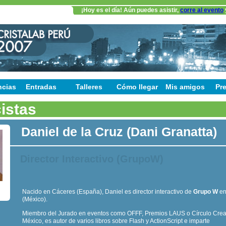
¡Hoy es el día! Aún puedes asistir,
corre al evento
ncias
Entradas
Talleres
Cómo llegar
Mis amigos
Pr
istas
Daniel de la Cruz (Dani Granatta)
Director Interactivo (GrupoW)
Nacido en Cáceres (España), Daniel es director interactivo de
Grupo W
en 
(México).
Miembro del Jurado en eventos como OFFF, Premios LAUS o Círculo Crea
México, es autor de varios libros sobre Flash y ActionScript e imparte