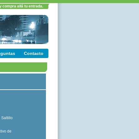
y compra allá tu entrada.
eguntas
Contacto
Saltillo
tivo de