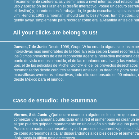
frecuentemente conferencias y seminarios a nivel internacional relacionad
uso y aplicación de Flash en el diseño interactivo. Posee un oscuro secret
el destino) y, cuando no está trabajando, le gusta escuchar las piezas mae
Jimi Hendrix 1983 (a merman i should turn to be) y Moon, turn the tides... g
gently away, simplemente para recordar cómo era la Atlántida antes de hun
All your clicks are belong to us!
Jueves, 7 de Junio
. Desde 1999, Grupo W ha creado algunas de las expe
interactivas más memorables de la Red. En esta sesión Daniel recorrerá 
los últimos proyectos de esta reconocida agencia interactiva mexicana de
punto de vista menos conocido, el de las reuniones creativas y las ventan
ups, el de las películas de Michel Gondry, el de los proyectos desechados 
recomenzados desde cero tres semanas antes de un deadline y otra serie
maravillosas aventuras interactivas, todo ello condensado en 90 minutos,
desde México para el mundo.
Caso de estudio: The Stuntman
Viernes, 8 de Junio
. ¿Qué ocurre cuando a alguien se le ocurre que para
comenzar una campaña publicitaria en la red el primer paso es crear un p
al que puedes golpear impunemente en un callejón sin daño alguno para 
Puesto que nadie nace enseñado y todo proceso es aprendizaje, esta es la
de cómo aprendimos a bailar disparándonos a los pies desde el primer tr
lápiz hasta la última gota de cerveza.