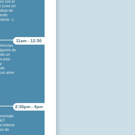
os con el
o (cree en
stras de
ently
dirse :-)
11am - 12:30
riencias
algunos de
sde un
as pop-
y
 de
 con amor
2:30pm - 4pm
ersonaje
él?
 historia
azo de