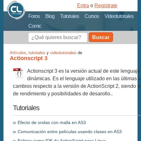
Entra
o
Registrate
Foros
Blog
Tutoriales
Cursos
Videotutoriales
Comic
Buscar
Artículos
,
tutoriales
y
videotutoriales
de
Actionscript 3
Actionscript 3 es la versión actual de este lenguaj
dinámicas. Es el lenguaje utilizado en las últimas
cambios respecto a la versión de ActionScript 2, siendo
de rendimiento y posibilidades de desarollo..
Tutoriales
Efecto de ondas con malla en AS3
Comunicación entre películas usando clases en AS3
Eclipse como IDE de ActionScript para Linux