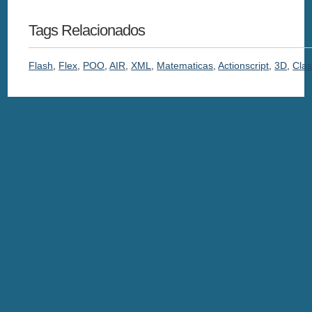
Tags Relacionados
Flash
,
Flex
,
POO
,
AIR
,
XML
,
Matematicas
,
Actionscript
,
3D
,
Cla