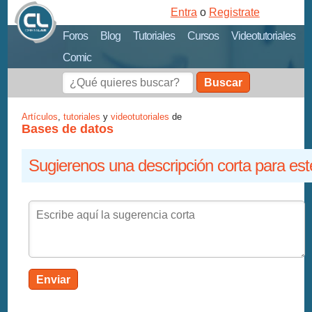
Entra
o
Registrate
Foros
Blog
Tutoriales
Cursos
Videotutoriales
Comic
Buscar
Artículos
,
tutoriales
y
videotutoriales
de
Bases de datos
Sugierenos una descripción corta para est
Enviar