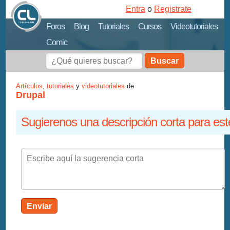
Entra
o
Registrate
Foros
Blog
Tutoriales
Cursos
Videotutoriales
Comic
Buscar
Artículos
,
tutoriales
y
videotutoriales
de
Drupal
Sugierenos una descripción corta para est
Enviar