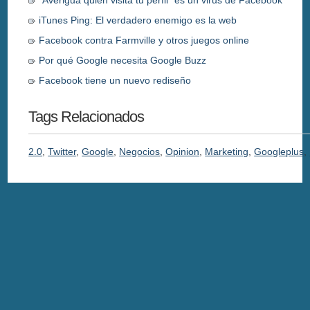
"Averigua quién visita tu perfil" es un virus de Facebook
iTunes Ping: El verdadero enemigo es la web
Facebook contra Farmville y otros juegos online
Por qué Google necesita Google Buzz
Facebook tiene un nuevo rediseño
Tags Relacionados
2.0
,
Twitter
,
Google
,
Negocios
,
Opinion
,
Marketing
,
Googleplus
,