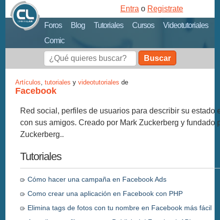
Entra
o
Registrate
Foros
Blog
Tutoriales
Cursos
Videotutoriales
Comic
Buscar
Artículos
,
tutoriales
y
videotutoriales
de
Facebook
Red social, perfiles de usuarios para describir su estado
con sus amigos. Creado por Mark Zuckerberg y fundado p
Zuckerberg..
Tutoriales
Cómo hacer una campaña en Facebook Ads
Como crear una aplicación en Facebook con PHP
Elimina tags de fotos con tu nombre en Facebook más fácil