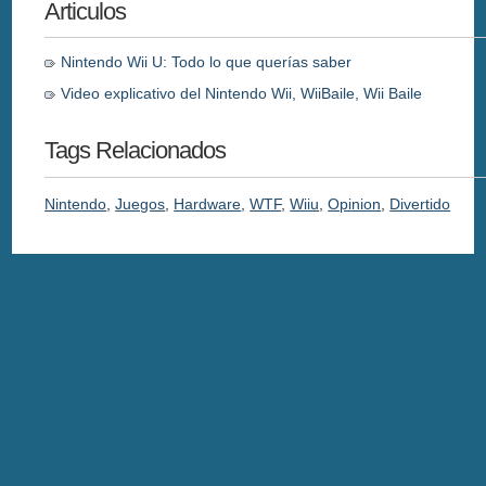
Articulos
Nintendo Wii U: Todo lo que querías saber
Video explicativo del Nintendo Wii, WiiBaile, Wii Baile
Tags Relacionados
Nintendo
,
Juegos
,
Hardware
,
WTF
,
Wiiu
,
Opinion
,
Divertido