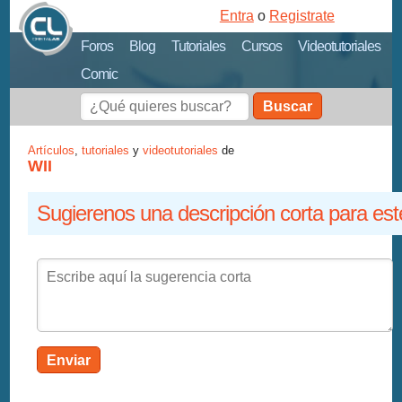
Entra
o
Registrate
Foros
Blog
Tutoriales
Cursos
Videotutoriales
Comic
Buscar
Artículos
,
tutoriales
y
videotutoriales
de
WII
Sugierenos una descripción corta para est
Enviar