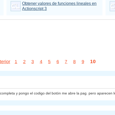
Obtener valores de funciones lineales en
Actionscript 3
10
terior
1
2
3
4
5
6
7
8
9
la completa y pongo el codigo del botón me abre la pag. pero aparecen l