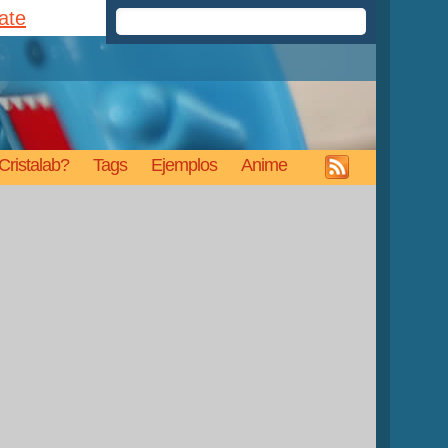
rate
Cristalab?
Tags
Ejemplos
Anime