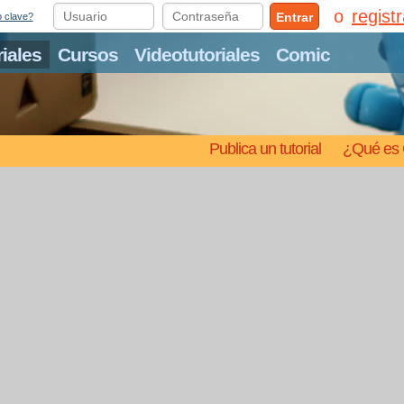
regist
Entrar
o clave?
riales
Cursos
Videotutoriales
Comic
Publica un tutorial
¿Qué es 