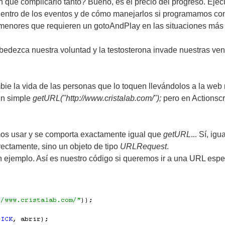
n que complicarlo tanto? Bueno, es el precio del progreso. Eje
 dentro de los eventos y de cómo manejarlos si programamos c
menores que requieren un gotoAndPlay en las situaciones más 
dezca nuestra voluntad y la testosterona invade nuestras vena
bie la vida de las personas que lo toquen llevándolos a la we
un simple
getURL("http://www.cristalab.com/");
pero en Actionscr
os usar y se comporta exactamente igual que
getURL
... Sí, i
ctamente, sino un objeto de tipo
URLRequest
.
 ejemplo. Así es nuestro código si queremos ir a una URL espec