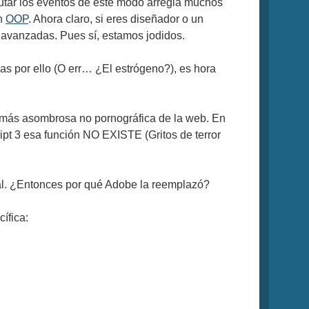
cutar los eventos de este modo arregla muchos
on
OOP
. Ahora claro, si eres diseñador o un
avanzadas. Pues sí, estamos jodidos.
s por ello (O err… ¿El estrógeno?), es hora
b más asombrosa no pornográfica de la web. En
ipt 3 esa función NO EXISTE (Gritos de terror
gual. ¿Entonces por qué Adobe la reemplazó?
ífica: