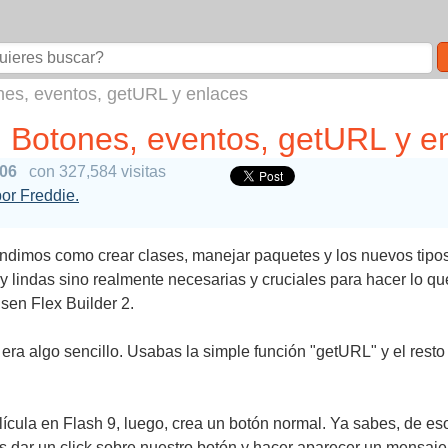
ones, eventos, getURL y enlaces
2: Botones, eventos, getURL y e
006
con 327,584 visitas
por Freddie.
dimos como crear clases, manejar paquetes y los nuevos tipos 
y lindas sino realmente necesarias y cruciales para hacer lo qu
sen Flex Builder 2.
a algo sencillo. Usabas la simple función "getURL" y el resto e
ícula en Flash 9, luego, crea un botón normal. Ya sabes, de eso
dar un click sobre nuestro botón y hacer aparecer un mensaje