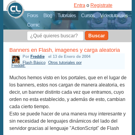
Entra
o
Registrate
Foros
Blog
Tutoriales
Cursos
Videotutoriales
Comic
Buscar
Banners en Flash, imagenes y carga aleatoria
Por
Freddie
el 13 de Enero de 2004
Flash Básico
Otros tutoriales por
Freddie.
Muchos hemos visto en los portales, que en el lugar de
los banners, estos nos cargan de manera aleatoria, es
decir, un banner distinto cada vez que entramos, cuyo
orden no esta establecido, y además de esto, cambian
cada cierto tiempo.
Esto se puede hacer de una manera muy interesante y
sin necesidad de lenguajes dinámicos del lado del
servidor gracias al lenguaje "ActionScript" de Flash