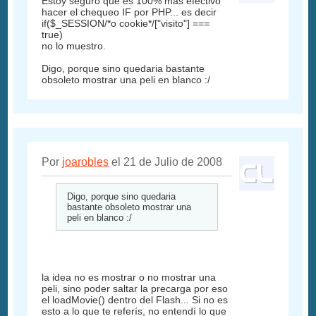
Estoy seguro que es 100% mas efectivo
hacer el chequeo IF por PHP... es decir
if($_SESSION/*o cookie*/["visito"] ===
true)
no lo muestro.
Digo, porque sino quedaria bastante
obsoleto mostrar una peli en blanco :/
Por
joarobles
el 21 de Julio de 2008
Digo, porque sino quedaria
bastante obsoleto mostrar una
peli en blanco :/
la idea no es mostrar o no mostrar una
peli, sino poder saltar la precarga por eso
el loadMovie() dentro del Flash... Si no es
esto a lo que te referís, no entendí lo que