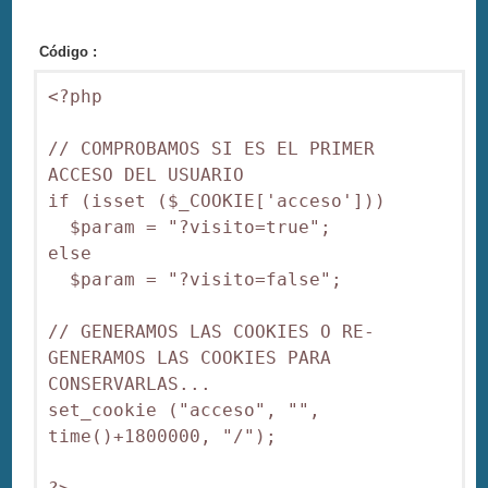
Código :
<?php

// COMPROBAMOS SI ES EL PRIMER 
ACCESO DEL USUARIO

if (isset ($_COOKIE['acceso']))

  $param = "?visito=true";

else

  $param = "?visito=false";

// GENERAMOS LAS COOKIES O RE-
GENERAMOS LAS COOKIES PARA 
CONSERVARLAS...

set_cookie ("acceso", "", 
time()+1800000, "/");
