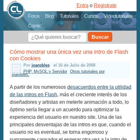
Entra
o
Registrate
Foros
Blog
Tutoriales
Cursos
Videotutoriales
Comic
Buscar
Cómo mostrar una única vez una intro de Flash
con Cookies
Por
joarobles
el 16 de Julio de 2008
PHP, MySQL y Servidor
Otros tutoriales por
joarobles.
A partir de los numerosos
desacuerdos entre la utilidad
de las intros en Flash
, más el creciente interés de los
diseñadores y artistas en meterle animación a todo, lo
óptimo sería llegar a un acuerdo para optimizar la
experiencia del usuario en nuestro site. Una de las
principales desventajas de las intros es que, cuando el
usuario no es eventual, se torna engorroso y
sumamente cansador el esperar otra vez a la intro de