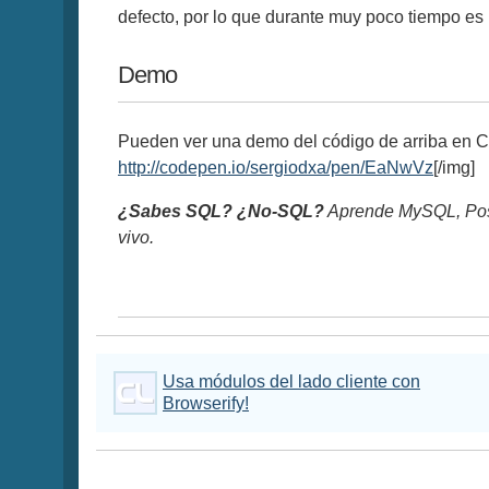
defecto, por lo que durante muy poco tiempo es 
Demo
Pueden ver una demo del código de arriba en Co
http://codepen.io/sergiodxa/pen/EaNwVz
[/img]
¿Sabes SQL? ¿No-SQL?
Aprende MySQL, Pos
vivo.
Usa módulos del lado cliente con
Browserify!