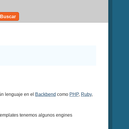
Buscar
ún lenguaje en el
Backbend
como
PHP
,
Ruby
,
 templates tenemos algunos engines