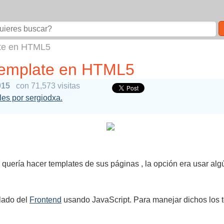
ate en HTML5
 template en HTML5
015
con 71,573 visitas
ales por sergiodxa.
quería hacer templates de sus páginas , la opción era usar alg
 lado del
Frontend
usando JavaScript. Para manejar dichos los