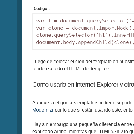
Código :
var t = document.querySelector('#
var clone = document.importNode(t
clone.querySelector('h1').innerHT
Luego de colocar el clon del template en nuestra
renderiza todo el HTML del template.
Como usarlo en Internet Explorer y otr
Aunque la etiqueta <template> no tiene soporte en
Modernizr
por lo que si están usando este, ent
Hay sin embargo una pequeña diferencia entre e
explicado arriba, mientras que HTML5Shiv lo q