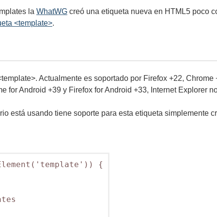
emplates la
WhatWG
creó una etiqueta nueva en HTML5 poco co
queta <template>
.
<template>. Actualmente es soportado por Firefox +22, Chrome +
for Android +39 y Firefox for Android +33, Internet Explorer no
ario está usando tiene soporte para esta etiqueta simplemente
lement('template')) {

tes
