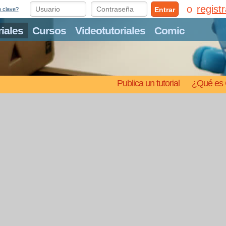
regist
Entrar
o clave?
riales
Cursos
Videotutoriales
Comic
Publica un tutorial
¿Qué es 