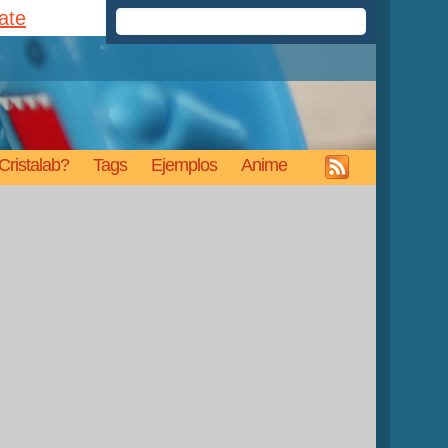
rate
Cristalab?
Tags
Ejemplos
Anime