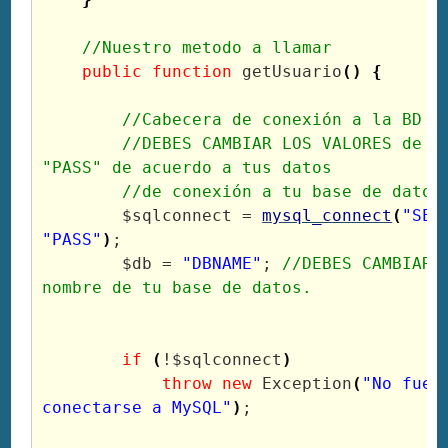
//Nuestro metodo a llamar
public
function
 getUsuario
(
)
{
//Cabecera de conexión a la BD
//DEBES CAMBIAR LOS VALORES de "S
"PASS" de acuerdo a tus datos 
//de conexión a tu base de datos
$sqlconnect
 = 
mysql_connect
(
"SER
"PASS"
)
;

$db
 = 
"DBNAME"
; 
//DEBES CAMBIAR "
nombre de tu base de datos.
if
(
!
$sqlconnect
)
throw
new
 Exception
(
"No fue p
conectarse a MySQL"
)
;
