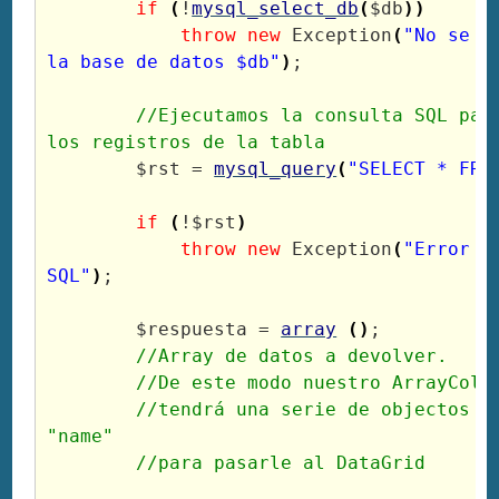
if
(
!
mysql_select_db
(
$db
)
)
throw
new
 Exception
(
"No se p
la base de datos $db"
)
;

//Ejecutamos la consulta SQL para
los registros de la tabla
$rst
 = 
mysql_query
(
"SELECT * FRO
if
(
!
$rst
)
throw
new
 Exception
(
"Error e
SQL"
)
;

$respuesta
 = 
array
(
)
;

//Array de datos a devolver.
//De este modo nuestro ArrayColl
//tendrá una serie de objectos co
"name"
//para pasarle al DataGrid