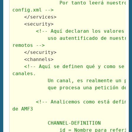
                Por tanto leerá nuestro 
config.xml -->
</services
>
<security
>
<!-- Aquí declaran los valores pa
            uso autentificado de nuestros
remotos -->
</security
>
<channels
>
<!-- Aquí se definen qué y como se ll
canales.

            Un canal, es realmente un pro
            que procesa una petición de 
<!-- Analicemos como está definid
de AMF3

            CHANNEL-DEFINITION

                id = Nombre para referirn