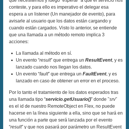
que necesitemos y luego “
esperar
” a que el servicio nos
conteste, y para ello es imperativo el delegar esa
espera a un listener (Un manejador de evento), para
avisarle al usuario que los datos están cargando y
cuando están cargados. Visto lo anterior, se entiende
que una llamada a un método remoto implica 3
acciones:
La llamada al método en sí.
Un evento “
result
” que entrega un
ResultEvent
, y es
lanzado cuando nos llegan los datos.
Un evento “
fault
” que entrega un
FaultEvent
, y es
lanzado en caso de obtener un error en el proceso.
Por lo tanto el tratamiento de los datos esperados tras
una llamada tipo “
servicio.getUsuario()
” donde "
srv
"
es el id de nuestro RemoteObject en Flex, no puede
hacerse en la línea siguiente a ella, sino que se hará en
una función a parte que será lanzada por el evento
“
result
” y que nos pasará por parámetro un ResultEvent