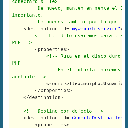
conectará a Flex

         De nuevo, manten en mente el ID,
importante.

         Lo puedes cambiar por lo que qu
<destination
id
=
"myweborb-service"
>
<!-- El id lo usaremos para llama
PHP -->
<properties
>
<!-- Ruta en el disco duro a 
PHP

                En el tutorial haremos es
adelante -->
<source
>
flex.morphx.UsuarioS
</properties
>
</destination
>
<!-- Destino por defecto -->
<destination
id
=
"GenericDestination"
<properties
>