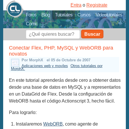
Entra
o
Registrate
Foros
Blog
Tutoriales
Cursos
Videotutoriales
Comic
Buscar
Conectar Flex, PHP, MySQL y WebORB para
novatos
Por MorphX
el 05 de Octubre de 2007
Aplicaciones web y moviles
Otros tutoriales por
MorphX.
En este tutorial aprenderás desde cero a obtener datos
desde una base de datos en MySQL y a representarlos
en un DataGrid de Flex. Desde la configuración de
WebORB hasta el código Actionscript 3, hecho fácil.
Para lograrlo:
Instalaremos
WebORB
, como agente de