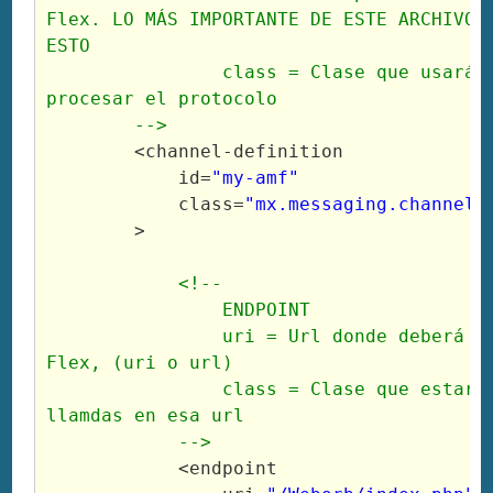
Flex. LO MÁS IMPORTANTE DE ESTE ARCHIVO E
ESTO                

                class = Clase que usará e
procesar el protocolo

        -->
<channel
-definition

id
=
"my-amf"
class
=
"mx.messaging.channels
>
<!-- 

                ENDPOINT

                uri = Url donde deberá di
Flex, (uri o url)

                class = Clase que estará 
llamdas en esa url 

            -->
<endpoint