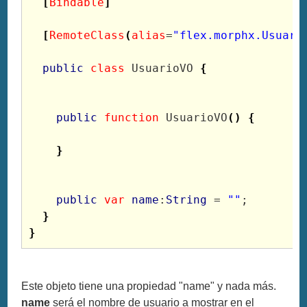
[
Bindable
]
[
RemoteClass
(
alias
=
"flex.morphx.Usuari
public
class
 UsuarioVO 
{
public
function
 UsuarioVO
(
)
{
}
public
var
name
:
String
 = 
""
;

}
}
Este objeto tiene una propiedad "name" y nada más.
name
será el nombre de usuario a mostrar en el