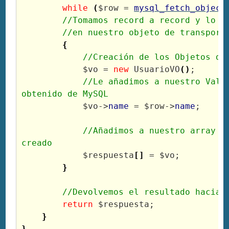
while
(
$row
 = 
mysql_fetch_object
//Tomamos record a record y lo e
//en nuestro objeto de transport
{
//Creación de los Objetos de
$vo
 = 
new
 UsuarioVO
(
)
;

//Le añadimos a nuestro Value
obtenido de MySQL
$vo
->
name
 = 
$row
->
name
;

//Añadimos a nuestro array el
creado
$respuesta
[
]
 = 
$vo
;

}
//Devolvemos el resultado hacia 
return
$respuesta
;

}
}