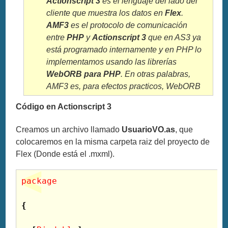
Actionscript 3
es el lenguaje del lado del
cliente que muestra los datos en
Flex
.
AMF3
es el protocolo de comunicación
entre
PHP
y
Actionscript 3
que en AS3 ya
está programado internamente y en PHP lo
implementamos usando las librerías
WebORB para PHP
. En otras palabras,
AMF3 es, para efectos practicos, WebORB
Código en Actionscript 3
Creamos un archivo llamado
UsuarioVO.as
, que
colocaremos en la misma carpeta raiz del proyecto de
Flex (Donde está el .mxml).
package
{