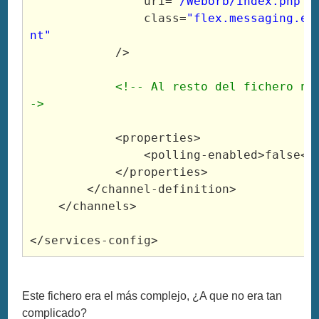
uri
=
"/Weborb/index.php"
class
=
"flex.messaging.en
nt"
/>
<!-- Al resto del fichero no
->
<properties
>
<polling
-enabled
>
false
</
</properties
>
</channel
-definition
>
</channels
>
</services
-config
>
Este fichero era el más complejo, ¿A que no era tan
complicado?