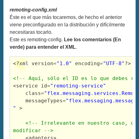
remoting-config.xml
Éste es el que más tocaremos, de hecho el anterior
viene preconfigurado en la distribución y difícilmente
necesitaras tocarlo.
Este es remoting-config.
Lee los comentarios (En
verde) para entender el XML
.
<?xml
version
=
"1.0"
encoding
=
"UTF-8"
?>
<!-- Aquí, sólo el ID es lo que debes re
<service
id
=
"remoting-service"
class
=
"flex.messaging.services.Remot
messageTypes
=
"flex.messaging.message
"
>
<!-- Irrelevante en nuestro caso, dej
modificar -->
<adapters
>