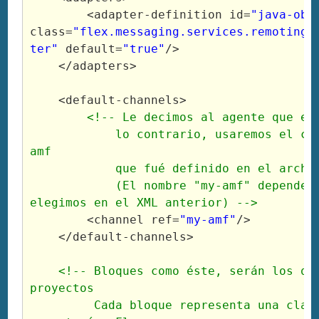
<adapter
-definition 
id
=
"java-obj
class
=
"flex.messaging.services.remoting.
ter"
default
=
"true"
/>
</adapters
>
<default
-channels
>
<!-- Le decimos al agente que en 
            lo contrario, usaremos el ca
amf

            que fué definido en el archiv
            (El nombre "my-amf" depende d
elegimos en el XML anterior) -->
<channel
ref
=
"my-amf"
/>
</default
-channels
>
<!-- Bloques como éste, serán los que
proyectos 

         Cada bloque representa una clase