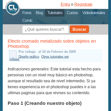
Entra
o
Registrate
Foros
Blog
Tutoriales
Cursos
Videotutoriales
Comic
Buscar
Efecto cromado metalizado sobre objetos en
Photoshop
Por rsibaja
el 10 de Febrero de 2005
Diseño gráfico
Otros tutoriales por
rsibaja.
Indicaciones generales
: Este tutorial esta hecho para
personas con un nivel muy básico en photoshop,
aunque el resultado sea de nivel intermedio. Si ya
tienes experiencia en el photoshop puedes ir a las
ultimas paginas para que revises su contenido.
Paso 1 (Creando nuestro objeto)