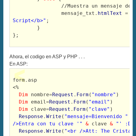
		//Muestra un mensaje de error en negrita

		mensaje_txt.
htmlText
 = 
"
Script</b>"
;

	}

Ahora, el codigo en ASP y PHP . . .
En ASP:
form.asp

<%

Dim
 nombre=
Request
.
Form
(
"nombre"
)

Dim
 email=
Request
.
Form
(
"email"
)

Dim
 clave=
Request
.
Form
(
"clave"
)

Response
.
Write
(
"mensaje=Bienvenido "
&
/>Entra con tu clave '"
&
 clave 
&
"' :D"
)
Response
.
Write
(
"<br />Att: The Cristal