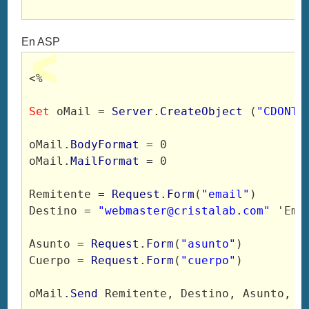
En ASP
<%

Set
 oMail = 
Server
.
CreateObject
 (
"CDONTS
oMail.
BodyFormat
 = 0

oMail.
MailFormat
 = 0

Remitente = 
Request
.
Form
(
"email"
)

Destino = 
"
webmaster@cristalab.com
"
 'Ema
Asunto = 
Request
.
Form
(
"asunto"
)

Cuerpo = 
Request
.
Form
(
"cuerpo"
)

oMail.
Send
 Remitente, Destino, Asunto, Cu