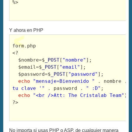
%>

Y ahora en PHP
form.php

<?

  $nombre=$
_POST
[
"nombre"
];

  $email=$
_POST
[
"email"
];

  $password=$
_POST
[
"password"
];

echo
"mensaje=Bienvenido "
 . nombre . 
tu clave '"
 . password . 
" :D"
;

echo
"<br />Att: The Cristalab Team"
);

?>

No importa si usas PHP o ASP, de cualquier manera