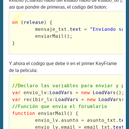
exitoso (Cuando hablo del estado hablo de
estado_txt
),
asi que pondre de primeras, el codigo del boton:
on
 (
release
) {

	mensaje_txt.
text
 = 
"Enviando su 
	enviarMail();

}
Y ahora el codigo que debe ir en el primer KeyFrame
de la pelicula:
//Declaro las variables para enviar y pa
var
 envio_lv:
LoadVars
 = 
new
LoadVars
var
 recibir_lv:
LoadVars
 = 
new
LoadVars
//Función que envia el forumlario
function
 enviarMail() {

	envio_lv.asunto = asunto_txt.
tex
	envio_lv.email = email_txt.
text
;
