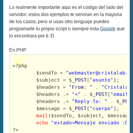
Lo realmente importante aqui es el codigo del lado del
servidor; estos dos ejemplos te serviran en la mayoria
de los casos, pero si usas otro lenguaje puedes
programarte tu propio script o siempre esta
Google
que
lo encontrara por ti :D
En PHP
<?php

	$sendTo = 
"
webmaster@cristalab.c
	$subject = $
_POST
[
"asunto"
];

	$headers = 
"From: "
 . 
"Cristalab
	$headers .= 
"<"
 . $
_POST
[
"email"
	$headers .= 
"Reply-To: "
 . $
_POS
	$message = $
_POST
[
"cuerpo"
];

mail
($sendTo, $subject, $message,
echo
"estado=Mensaje enviado :D"
;
?>