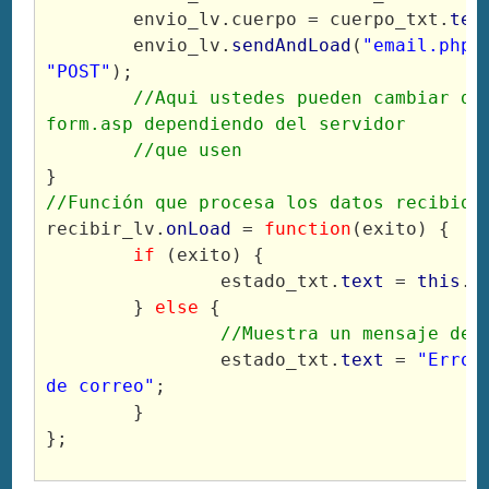
	envio_lv.cuerpo = cuerpo_txt.
tex
	envio_lv.
sendAndLoad
(
"email.php"
"POST"
);

//Aqui ustedes pueden cambiar de 
form.asp dependiendo del servidor

	//que usen
}
//Función que procesa los datos recibido
recibir_lv.
onLoad
 = 
function
(exito) {

if
 (exito) {

		estado_txt.
text
 = 
this
.e
	} 
else
 {

//Muestra un mensaje de 
		estado_txt.
text
 = 
"Error
de correo"
;

	}

};