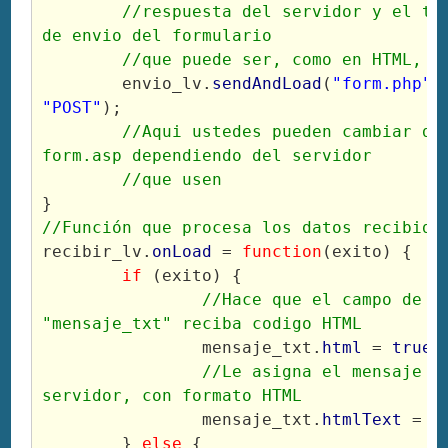
	//respuesta del servidor y el tercero el metodo 
de envio del formulario

	//que puede ser, como en HTML, G
	envio_lv.
sendAndLoad
(
"form.php"
"POST"
);

//Aqui ustedes pueden cambiar de 
form.asp dependiendo del servidor

	//que usen
//Función que procesa los datos recibido
recibir_lv.
onLoad
 = 
function
(exito) {

if
 (exito) {

//Hace que el campo de te
"mensaje_txt" reciba codigo HTML
		mensaje_txt.
html
 = 
true
;

//Le asigna el mensaje re
servidor, con formato HTML
		mensaje_txt.
htmlText
 = 
t
	} 
else
 {
