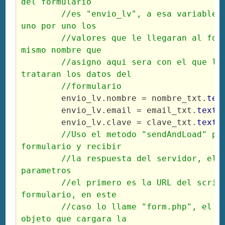
del formulario

	//es "envio_lv", a esa variable le voy asignando 
uno por uno los

	//valores que le llegaran al formulario, y con el 
mismo nombre que

	//asigno aqui sera con el que los Scripts 
trataran los datos del

	//formulario
	envio_lv.nombre = nombre_txt.
tex
	envio_lv.email = email_txt.
text
;

	envio_lv.clave = clave_txt.
text
;

//Uso el metodo "sendAndLoad" par
formulario y recibir

	//la respuesta del servidor, el metodo tiene tres 
parametros

	//el primero es la URL del script que tratara el 
formulario, en este

	//caso lo llame "form.php", el segundo es el 
objeto que cargara la
