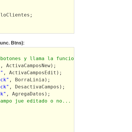
d
gloClientes;
unc. Btns):
 botones y llama la funcion
"
, ActivaCamposNew);
k"
, ActivaCamposEdit);
ick"
, BorraLinia);
ick"
, DesactivaCampos);
ck"
, AgregaDatos);
campo jue editado o no...
 