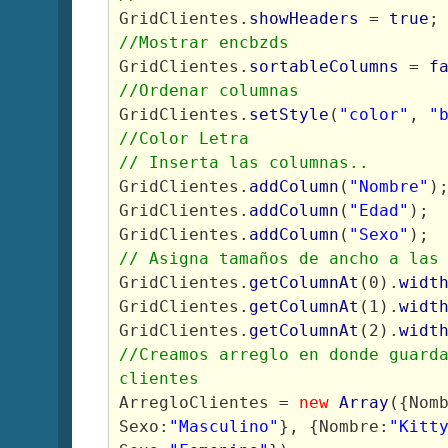
GridClientes.
showHeaders
 = 
true
;
//Mostrar encbzds
GridClientes.
sortableColumns
 = 
f
//Ordenar columnas
GridClientes.
setStyle
(
"color"
, 
"
//Color Letra
// Inserta las columnas..
GridClientes.
addColumn
(
"Nombre"
)
GridClientes.
addColumn
(
"Edad"
);
GridClientes.
addColumn
(
"Sexo"
);
// Asigna tamaños de ancho a las
GridClientes.
getColumnAt
(0).
widt
GridClientes.
getColumnAt
(1).
widt
GridClientes.
getColumnAt
(2).
widt
//Creamos arreglo en donde guarda
clientes
ArregloClientes = 
new
Array
({Nom
Sexo:
"Masculino"
}, {Nombre:
"Kitt