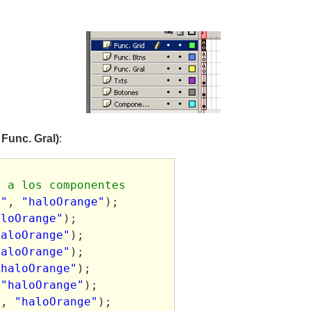
Func. Gral)
:
l a los componentes
r"
, 
"haloOrange"
);
aloOrange"
);
haloOrange"
);
haloOrange"
);
"haloOrange"
);
 
"haloOrange"
);
"
, 
"haloOrange"
);