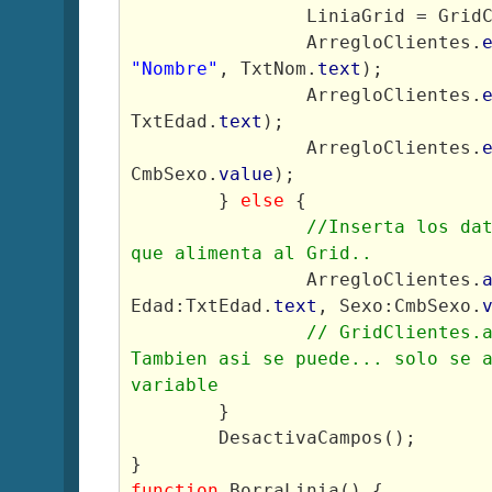
		LiniaGrid = Grid
		ArregloClientes.
"Nombre"
, TxtNom.
text
);
		ArregloClientes.
TxtEdad.
text
);
		ArregloClientes.
CmbSexo.
value
);
	} 
else
 {
//Inserta los dat
que alimenta al Grid..	
		ArregloClientes.
Edad:TxtEdad.
text
, Sexo:CmbSexo.
// GridClientes.a
Tambien asi se puede... solo se a
variable
	}
	DesactivaCampos();
}
function
 BorraLinia() {