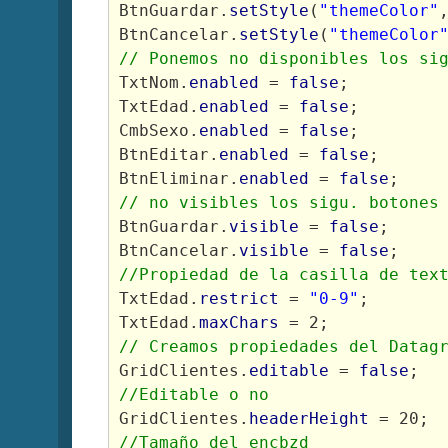
BtnGuardar.
setStyle
(
"themeColor"
BtnCancelar.
setStyle
(
"themeColor
// Ponemos no disponibles los si
TxtNom.
enabled
 = 
false
;
TxtEdad.
enabled
 = 
false
;
CmbSexo.
enabled
 = 
false
;
BtnEditar.
enabled
 = 
false
;
BtnEliminar.
enabled
 = 
false
;
// no visibles los sigu. botones
BtnGuardar.
visible
 = 
false
;
BtnCancelar.
visible
 = 
false
;
//Propiedad de la casilla de tex
TxtEdad.
restrict
 = 
"0-9"
;
TxtEdad.
maxChars
 = 2;
// Creamos propiedades del Datag
GridClientes.
editable 
= 
false
;
//Editable o no
GridClientes.
headerHeight
 = 20;
//Tamaño del encbzd