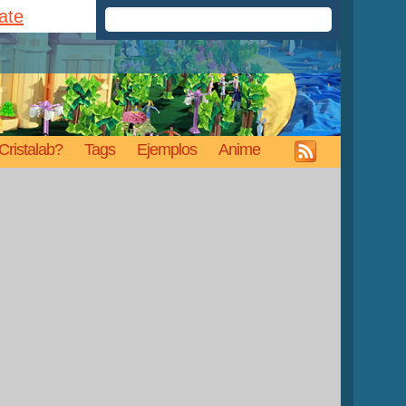
rate
Cristalab?
Tags
Ejemplos
Anime