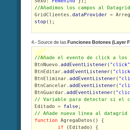
Sexo:
"Femenino"
});
//Añadimos los campos al Datagri
GridClientes.
dataProvider
 = Arre
stop
();
4.- Source de las
Funciones Botones (Layer F
//Añade el evento de click a los
BtnNuevo.
addEventListener
(
"click
BtnEditar.
addEventListener
(
"clic
BtnEliminar.
addEventListener
(
"cl
BtnCancelar.
addEventListener
(
"cl
BtnGuardar.
addEventListener
(
"cli
// Variable para detectar si el 
Editado = 
false
;
// Añade nueva linea al datagrid
function
 AgregaDatos() {
if
 (Editado) {