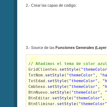
2.- Crear las capas de codigo:
3.- Source de las
Funciones Generales (Layer 
// Añadimos el tema de color azu
GridClientes.
setStyle
(
"themeColo
TxtNom.
setStyle
(
"themeColor"
, 
"h
TxtEdad.
setStyle
(
"themeColor"
, 
"
CmbSexo.
setStyle
(
"themeColor"
, 
"
BtnNuevo.
setStyle
(
"themeColor"
, 
BtnEditar.
setStyle
(
"themeColor"
,
BtnEliminar.
setStyle
(
"themeColor