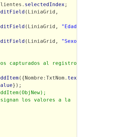
Clientes.
selectedIndex
;
editField
(LiniaGrid, 
editField
(LiniaGrid, 
"Edad"
, 
editField
(LiniaGrid, 
"Sexo"
, 
os capturados al registro 
addItem
({Nombre:TxtNom.
text
, 
value
});
ddItem(ObjNew);	
signan los valores a la 