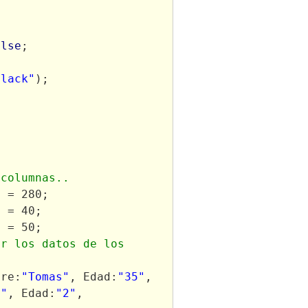
alse
;
black"
);
;
 columnas..
h
 = 280;
h
 = 40;
h
 = 50;
r los datos de los 
bre:
"Tomas"
, Edad:
"35"
, 
y"
, Edad:
"2"
, 