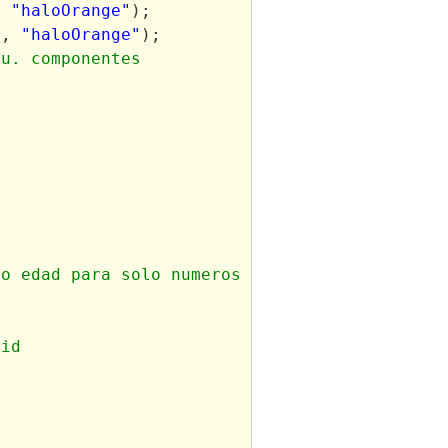
, 
"haloOrange"
);
"
, 
"haloOrange"
);
gu. componentes
to edad para solo numeros
rid