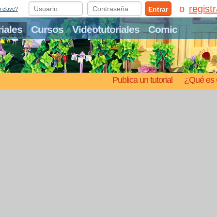
regist
Entrar
o clave?
riales
Cursos
Videotutoriales
Comic
Publica un tutorial
¿Qué es 