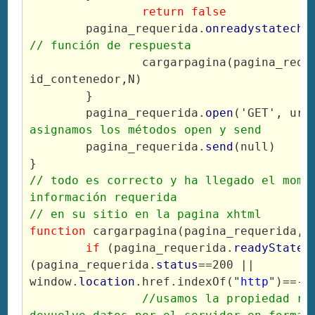
return 
false
	pagina_requerida.
onreadystatecha
// función de respuesta
		cargarpagina(pagina_requerida, 
id_contenedor,N)
	}
	pagina_requerida.
open
('GET', url
asignamos los métodos open y send
	pagina_requerida.
send
(null)
}
// todo es correcto y ha llegado el momen
información requerida
// en su sitio en la pagina xhtml
function
 cargarpagina(pagina_requerida, 
if
 (pagina_requerida.
readyState
 
(pagina_requerida.
status
==200 || 
window.
location
.href.indexOf("
http
")==-1
//usamos la propiedad res