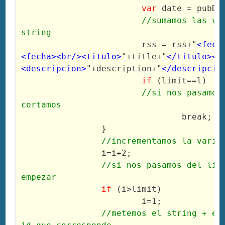
var
 date = pubDa
	//sumamos las variables a nuestro 
string
			rss = rss+"
<fech
<fecha><br/><titulo>
"+title+"
</titulo><b
<descripcion>
"+description+"
</descripcio
if
 (limit==l)
	//si nos pasamos del limite, la 
cortamos
				break;
		}
	//incrementamos la varia
		i=i+2;
	//si nos pasamos del límite, volvemos a 
empezar
if
 (i>limit)
			i=1;
		//metemos el string + el boton en el div-