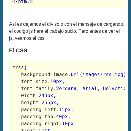
</html>
Así es dejamos el div sólo con el mensaje de cargando,
el codigo js hará el trabajo sucio. Pero antes de ver el
js, veamos el css.
El CSS
#rss{
   background-image:
url(images/rss.jpg);
   font-size:
10px;
   font-family:
Verdana, Arial, Helvetica
   width:
243px;
   height:
255px;
   padding-left:
15px;
   padding-top:
40px;
   padding-right:
10px;
   float:
left;