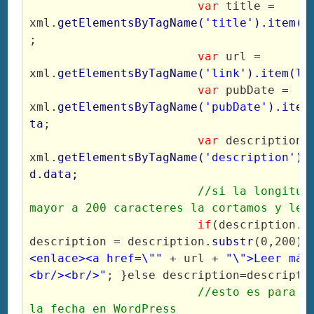
var
 title = 
xml.
getElementsByTagName('
title
').item(l
;
var
 url = 
xml.
getElementsByTagName('
link
').item(l)
var
 pubDate = 
xml.
getElementsByTagName(
'pubDate'
).item
ta
;
var
 description =
xml.
getElementsByTagName(
'description'
).
d.data;
//si la longitud 
mayor a 200 caracteres la cortamos y le 
if
(description.le
description = description.
substr
(0,200)+
<enlace><a href=\""
 + url + 
"\">Leer más
<br/><br/>"
; }else description=descripti
//esto es para co
la fecha en WordPress