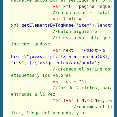
devuelve datos por el servidor en forma 
var
 xml = pagina_requeri
//encontramos el total d
var
 limit = 
xml.
getElementsByTagName
(
'item'
).
length
;
//Boton Siguiente
		//i es la variable que irá 
incrementandose
var
 next = "
<next><a 
href=\"javascript:llamarasincrono(URI, 
'rss',i);\">Siguiente</a></next>
";
//creamos el string donde
etiquetas y los valores
var
 rss = "";
//for de 2 ciclos, para m
entradas a la vez
		for (
var
 l=N;l<=N+1;l++)
	//cogemos el titulo del primer 
item, luego del segundo, y así...