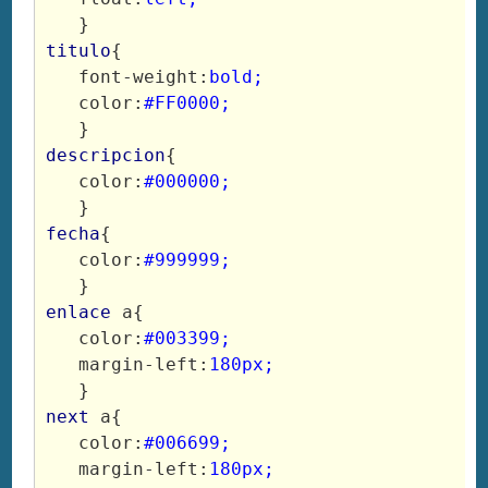
titulo
{

   font-weight:
bold;
   color:
#FF0000;
descripcion
{

   color:
#000000;
fecha
{

   color:
#999999;
enlace
 a{

   color:
#003399;
   margin-left:
180px;
next
 a{

   color:
#006699;
   margin-left:
180px;