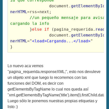
id que corresponde
		document.
getElementById(
nerHTML
=rss+next;
//un pequeño mensaje para avisar 
cargando la info
	}
else if
 (pagina_requerida.
ready
		document.
getElementById(
nerHTML
="
<load>Cargando...</load>
"
}
Lo nuevo aca vemos
"pagina_requerida.responseXML;", esto nos devuleve
un objeto xml que luego lo recorremos con las
funciones del DOM, es decir con
getElementsByTagName lo cual nos queda así
"xml.getElementsByTagName('title').item(l).firstChild.data;"
Luego sólo le ponemos nuestras propias etiquetas y
listo :)