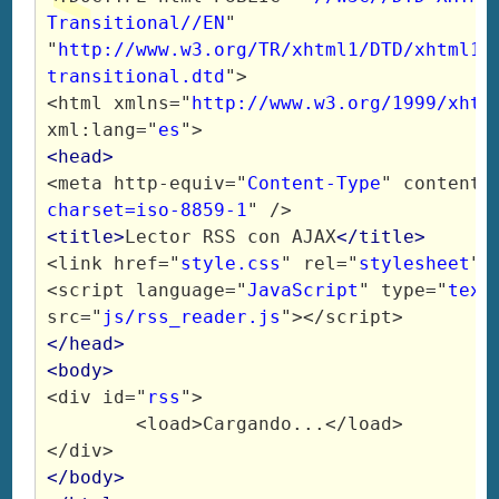
Transitional//EN
" 
"
http://www.w3.org/TR/xhtml1/DTD/xhtml1-
transitional.dtd
">

<html xmlns="
http://www.w3.org/1999/xhtm
xml:lang="
es
">
<head>
<meta http-equiv="
Content-Type
" content=
charset=iso-8859-1
" />
<title>
Lector RSS con AJAX
</title>
<link href="
style.css
" rel="
stylesheet
" 
<script language="
JavaScript
" type="
text
src="
js/rss_reader.js
"></script>
</head>
<body>
<div id="
rss
">
	<load>Cargando...</load>
</div>
</body>