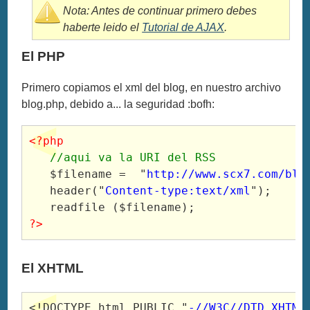
Nota:
Antes de continuar primero debes
haberte leido el
Tutorial de AJAX
.
El PHP
Primero copiamos el xml del blog, en nuestro archivo
blog.php, debido a... la seguridad :bofh:
<?php
//aqui va la URI del RSS
   $filename =  "
http://www.scx7.com/blo
   header("
Content-type:text/xml
");

?>
El XHTML
<!DOCTYPE html PUBLIC "
-//W3C//DTD XHTML 