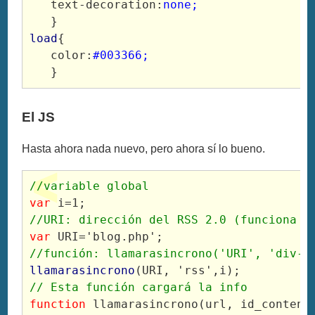
   text-decoration:
none;
load
{

   color:
#003366;
   }
El JS
Hasta ahora nada nuevo, pero ahora sí lo bueno.
//variable global
var
 i=1;
//URI: dirección del RSS 2.0 (funciona c
var
 URI='blog.php';
//función: llamarasincrono('URI', 'div-i
llamarasincrono
(URI, 'rss',i);
// Esta función cargará la info
function
 llamarasincrono(url, id_contene