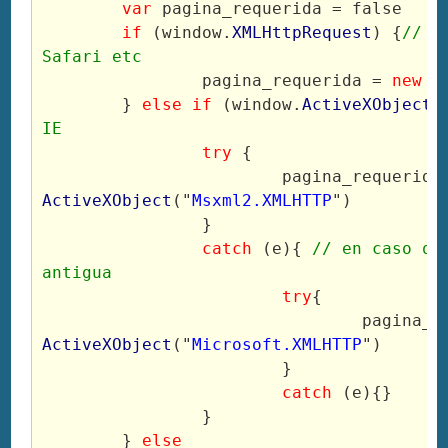
	var
 pagina_requerida = false
if 
(window.
XMLHttpRequest
) {
// S
Safari etc
		pagina_requerida = 
new
X
	} 
else if
 (window.
ActiveXObject
)
IE
try
 {
			pagina_requerida
ActiveXObject
("
Msxml2.XMLHTTP
")
		} 
catch
 (e){ 
// en caso que
antigua
try
{
				pagina
ActiveXObject
("
Microsoft.XMLHTTP
")
			}
catch
 (e){}
		}
	} 
else