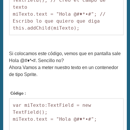
TextField(); // Creo el campo de 
texto

miTexto.text = "Hola @#♦*•#"; // 
Escribo lo que quiero que diga

this.addChild(miTexto);
Si colocamos este código, vemos que en pantalla sale
Hola @#♦*•#. Sencillo no?
Ahora Vamos a meter nuestro texto en un contenedor
de tipo Sprite.
Código :
var miTexto:TextField = new 
TextField();

miTexto.text = "Hola @#♦*•#";
