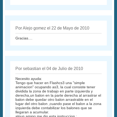
Por Alejo gomez el 22 de Mayo de 2010
Gracias....
Por sebastian el 04 de Julio de 2010
Necesito ayuda:
Tengo que hacer en Flashcs3 una "simple
animacion" ocupando as3, la cual consiste tener
dividida la zona de trabajo en parte izquierda y
derecha,un balon en la parte derecha al arrastrar el
balon debe quedar otro balon arrastrable en el
lugar del otro balon ,cuando pase el balon a la zona
izquierda debe contabilizar los balones que se
llegaran a acumular.
algun amigo me dio esta instruccion :