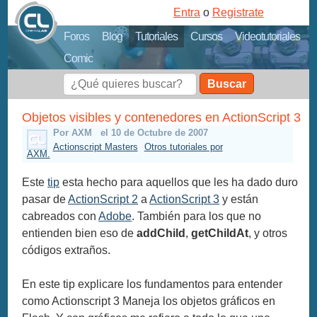
Entra
o
Registrate
Foros
Blog
Tutoriales
Cursos
Videotutoriales
Comic
Buscar
Objetos visibles y contenedores en ActionScript 3
Por AXM
el 10 de Octubre de 2007
Actionscript Masters
Otros tutoriales por
AXM.
Este
tip
esta hecho para aquellos que les ha dado duro
pasar de
ActionScript 2
a
ActionScript 3
y están
cabreados con
Adobe
. También para los que no
entienden bien eso de
addChild
,
getChildAt
, y otros
códigos extraños.
En este tip explicare los fundamentos para entender
como Actionscript 3 Maneja los objetos gráficos en