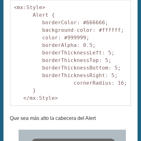
<mx:Style>

      Alert {

         borderColor: #666666;

         background-color: #ffffff;

         color: #999999;

         borderAlpha: 0.5;

         borderThicknessLeft: 5;

         borderThicknessTop: 5;

         borderThicknessBottom: 5;

         borderThicknessRight: 5;

                   cornerRadius: 16;

      }

Que sea más alto la cabecera del Alert