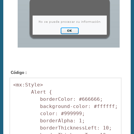
Código :
<mx:Style>

      Alert {

         borderColor: #666666;

         background-color: #ffffff;

         color: #999999;

         borderAlpha: 1;

         borderThicknessLeft: 10;
