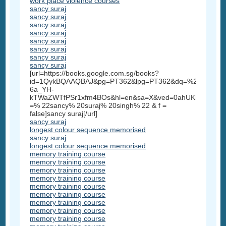
work place violence courses
sancy suraj
sancy suraj
sancy suraj
sancy suraj
sancy suraj
sancy suraj
sancy suraj
sancy suraj
[url=https://books.google.com.sg/books?
id=1QykBQAAQBAJ&pg=PT362&lpg=PT362&dq=%22sancy+su
6a_YH-
kTWaZWTfPSr1xfm4BOs&hl=en&sa=X&ved=0ahUKEwi3_5
=% 22sancy% 20suraj% 20singh% 22 & f =
false]sancy suraj[/url]
sancy suraj
longest colour sequence memorised
sancy suraj
longest colour sequence memorised
memory training course
memory training course
memory training course
memory training course
memory training course
memory training course
memory training course
memory training course
memory training course