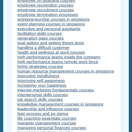
employee on boarding courses
employee recognition courses
employee recruitment courses
employee termination processes
entrepreneurship courses in singapore
event planning courses in singapore
executive and personal assistants
facilitation skills courses
generation gaps courses
goal setting and getting things done
handling a difficult customer
health and wellness at work courses
high performance teams inside the company
high performance teams remote work force
hiring strategies courses
human resource management courses in singapore
improving mindfulness
improving self awareness
increasing your happiness
internet marketing fundamentals courses
interpersonal skills courses
job search skills courses
knowledge management courses in singapore
leadership and influence courses
lean process and six sigma
life coaching essentials courses
manager management courses
managing personal finances courses