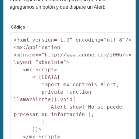
agregamos un botón y que dispare un Alert:
Código :
<?xml version="1.0" encoding="utf-8"?>

<mx:Application 
xmlns:mx="http://www.adobe.com/2006/mxml"
layout="absolute">

   <mx:Script>

      <![CDATA[

         import mx.controls.Alert;

         private function 
llamarAlerta():void{

            Alert.show("No se puede 
procesar su información");

         }

      ]]>

   </mx:Script>
