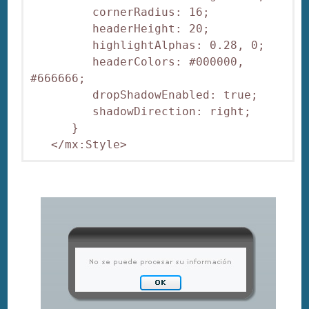
         cornerRadius: 16;

         headerHeight: 20;

         highlightAlphas: 0.28, 0;

         headerColors: #000000, 
#666666;

         dropShadowEnabled: true;

         shadowDirection: right;

      }
