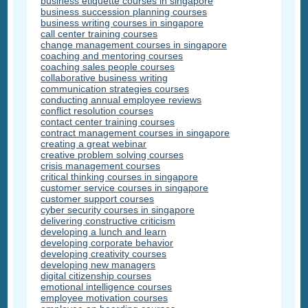
business etiquette courses in singapore
business succession planning courses
business writing courses in singapore
call center training courses
change management courses in singapore
coaching and mentoring courses
coaching sales people courses
collaborative business writing
communication strategies courses
conducting annual employee reviews
conflict resolution courses
contact center training courses
contract management courses in singapore
creating a great webinar
creative problem solving courses
crisis management courses
critical thinking courses in singapore
customer service courses in singapore
customer support courses
cyber security courses in singapore
delivering constructive criticism
developing a lunch and learn
developing corporate behavior
developing creativity courses
developing new managers
digital citizenship courses
emotional intelligence courses
employee motivation courses