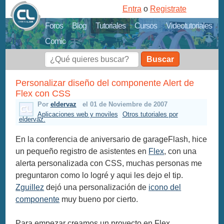
Entra
o
Registrate
Foros
Blog
Tutoriales
Cursos
Videotutoriales
Comic
Buscar
Personalizar diseño del componente Alert de
Flex con CSS
Por
eldervaz
el 01 de Noviembre de 2007
Aplicaciones web y moviles
Otros tutoriales por
eldervaz.
En la conferencia de aniversario de garageFlash, hice
un pequeño registro de asistentes en
Flex
, con una
alerta personalizada con CSS, muchas personas me
preguntaron como lo logré y aqui les dejo el tip.
Zguillez
dejó una personalización de
icono del
componente
muy bueno por cierto.
Para empezar creamos un proyecto en Flex,