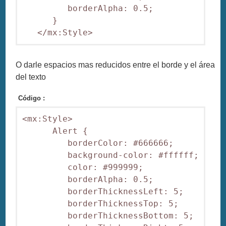
         borderAlpha: 0.5;

      }

O darle espacios mas reducidos entre el borde y el área
del texto
Código :
<mx:Style>

      Alert {

         borderColor: #666666;

         background-color: #ffffff;

         color: #999999;

         borderAlpha: 0.5;

         borderThicknessLeft: 5;

         borderThicknessTop: 5;

         borderThicknessBottom: 5;
