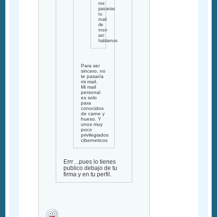
me
pasarias
tu
mail
de
msn
asi
hablamos
Para ser
sincero, no
te pasaría
mi mail.
Mi mail
personal
es solo
para
conocidos
de carne y
hueso. Y
unos muy
poco
privilegiados
ciberneticos
Errr ...pues lo tienes
publico debajo de tu
firma y en tu perfil.