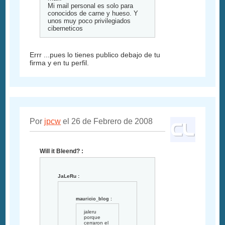
Mi mail personal es solo para
conocidos de carne y hueso. Y
unos muy poco privilegiados
ciberneticos
Errr ...pues lo tienes publico debajo de tu
firma y en tu perfil.
Por
jpcw
el 26 de Febrero de 2008
Will it Bleend? :
JaLeRu :
mauricio_blog :
jaleru
porque
cerraron el