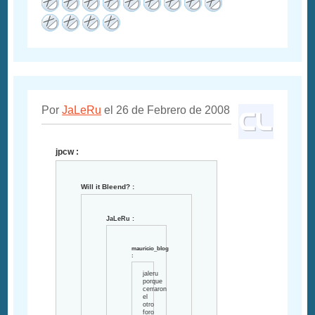
Por
JaLeRu
el 26 de Febrero de 2008
jpcw :
Will it Bleend? :
JaLeRu :
mauricio_blog
:
jaleru
porque
cerraron
el
otro
foro