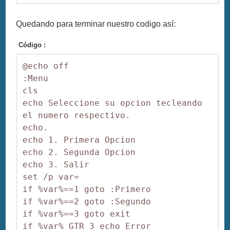
Quedando para terminar nuestro codigo así:
Código :
@echo off

:Menu

cls

echo Seleccione su opcion tecleando 
el numero respectivo.

echo.

echo 1. Primera Opcion

echo 2. Segunda Opcion

echo 3. Salir

set /p var=

if %var%==1 goto :Primero

if %var%==2 goto :Segundo

if %var%==3 goto exit

if %var% GTR 3 echo Error
