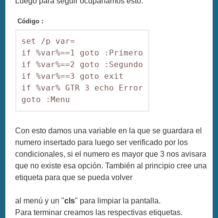
Luego para seguir ocuparíamos esto:
Código :
set /p var=

if %var%==1 goto :Primero

if %var%==2 goto :Segundo

if %var%==3 goto exit

if %var% GTR 3 echo Error

goto :Menu
Con esto damos una variable en la que se guardara el
numero insertado para luego ser verificado por los
condicionales, si el numero es mayor que 3 nos avisara
que no existe esa opción. También al principio cree una
etiqueta para que se pueda volver
al menú y un "
cls
" para limpiar la pantalla.
Para terminar creamos las respectivas etiquetas.