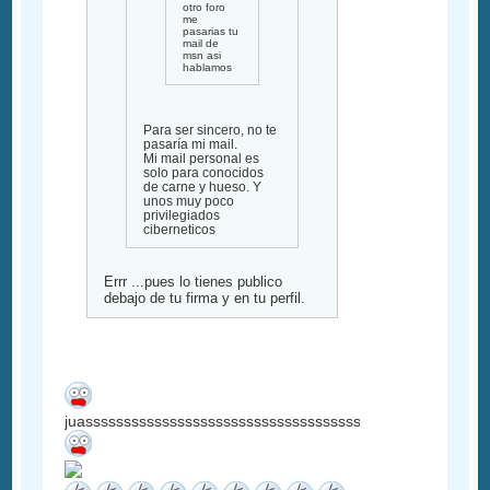
otro foro
me
pasarias tu
mail de
msn asi
hablamos
Para ser sincero, no te
pasaría mi mail.
Mi mail personal es
solo para conocidos
de carne y hueso. Y
unos muy poco
privilegiados
ciberneticos
Errr ...pues lo tienes publico
debajo de tu firma y en tu perfil.
juassssssssssssssssssssssssssssssssssssssssssssssssssss