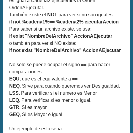
es igual a Cadena2 ejecutemos la Orden
OrdenAEjecutar.
También existe el
NOT
para ver si no son iguales.
if not %cadena1%== %cadena2% ejecutarAccion
Para saber si un archivo existe, se usa:
if exist "NombreDelArchivo" AccionAEjecutar
o también para ver si NO existe:
if not exist "NombreDelArchivo" AccionAEjecutar
No solo se puede ocupar el signo
==
para hacer
comparaciones.
EQU
, que es el equivalente a
==
NEQ
, Sirve para cuando queremos ver Desigualdad.
LSS
, Para verificar si el numero es Menor
LEQ
, Para verificar si es menor o igual.
GTR
, Si es mayor
GEQ
, Si es Mayor e igual.
Un ejemplo de esto seria: