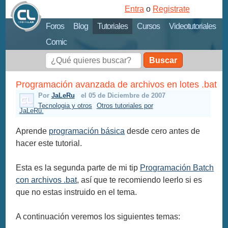
Entra
o
Registrate
Foros
Blog
Tutoriales
Cursos
Videotutoriales
Comic
Buscar
Programación avanzada de archivos en lotes .bat
Por
JaLeRu
el 05 de Diciembre de 2007
Tecnologia y otros
Otros tutoriales por
JaLeRu.
Aprende
programación básica
desde cero antes de
hacer este tutorial.
Esta es la segunda parte de mi tip
Programación Batch
con archivos .bat
, así que te recomiendo leerlo si es
que no estas instruido en el tema.
A continuación veremos los siguientes temas: