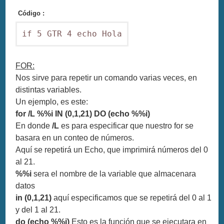
Código :
if 5 GTR 4 echo Hola
FOR:
Nos sirve para repetir un comando varias veces, en
distintas variables.
Un ejemplo, es este:
for /L %%i IN (0,1,21) DO (echo %%i)
En donde
/L
es para especificar que nuestro for se
basara en un conteo de números.
Aquí se repetirá un Echo, que imprimirá números del 0
al 21.
%%i
sera el nombre de la variable que almacenara
datos
in (0,1,21)
aquí especificamos que se repetirá del 0 al 1
y del 1 al 21.
do (echo %%i)
Esto es la función que se ejecutara en