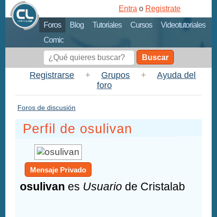
Entra
o
Registrate
Foros
Blog
Tutoriales
Cursos
Videotutoriales
Comic
Buscar
Registrarse
+
Grupos
+
Ayuda del
foro
Foros de discusión
Perfil de osulivan
Mensaje Privado
osulivan
es
Usuario
de Cristalab