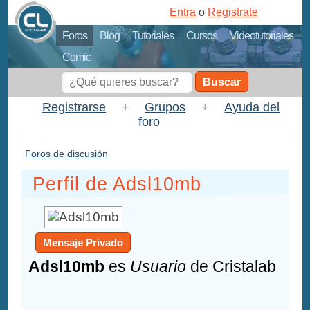
Entra
o
Registrate
Foros
Blog
Tutoriales
Cursos
Videotutoriales
Comic
Buscar
Registrarse
+
Grupos
+
Ayuda del
foro
Foros de discusión
Perfil de Adsl10mb
Mensaje Privado
Adsl10mb
es
Usuario
de Cristalab