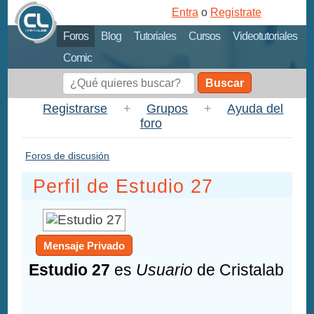
Entra
o
Registrate
Foros
Blog
Tutoriales
Cursos
Videotutoriales
Comic
Buscar
Registrarse
+
Grupos
+
Ayuda del
foro
Foros de discusión
Perfil de Estudio 27
Mensaje Privado
Estudio 27
es
Usuario
de Cristalab