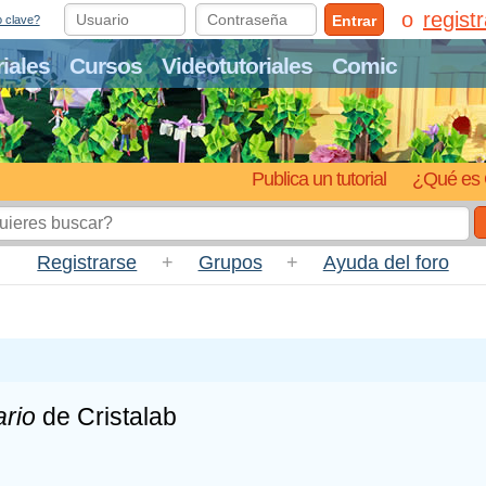
regist
Entrar
o clave?
riales
Cursos
Videotutoriales
Comic
Publica un tutorial
¿Qué es 
Registrarse
+
Grupos
+
Ayuda del foro
rio
de Cristalab