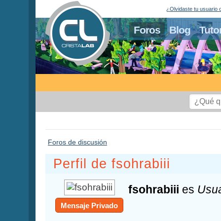
¿Olvidaste tu usuario 
Foros
Blog
Tuto
Foros de discusión
Perfil de fsohrabiii
fsohrabiii
es
Usua
Mensaje Privado