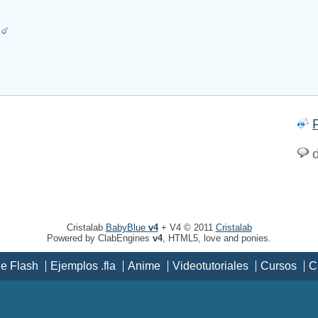
7
d
Cristalab
BabyBlue
v4
+ V4 © 2011
Cristalab
Powered by ClabEngines
v4
, HTML5, love and ponies.
de Flash
Ejemplos .fla
Anime
Videotutoriales
Cursos
C