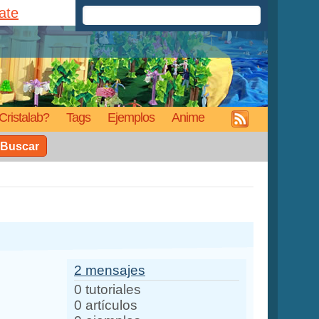
rate
Cristalab?
Tags
Ejemplos
Anime
Buscar
2 mensajes
0 tutoriales
0 artículos