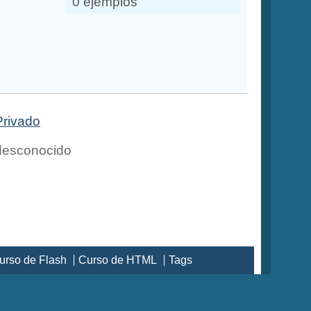
0 ejemplos
Privado
esconocido
urso de Flash
Curso de HTML
Tags