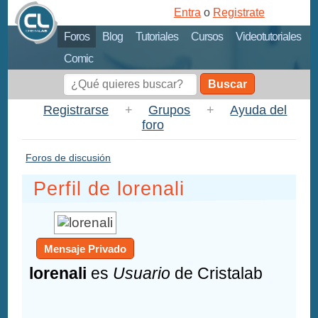
Entra
o
Registrate
Foros
Blog
Tutoriales
Cursos
Videotutoriales
Comic
Buscar
Registrarse
+
Grupos
+
Ayuda del
foro
Foros de discusión
Perfil de lorenali
Mensaje Privado
lorenali
es
Usuario
de Cristalab