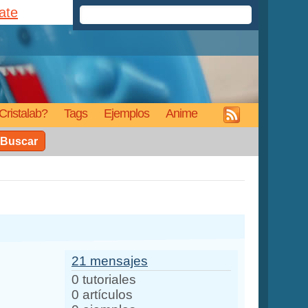
rate
Cristalab?
Tags
Ejemplos
Anime
Buscar
21 mensajes
0 tutoriales
0 artículos