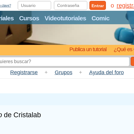
regist
Entrar
o clave?
riales
Cursos
Videotutoriales
Comic
Publica un tutorial
¿Qué es 
Registrarse
+
Grupos
+
Ayuda del foro
o
de Cristalab