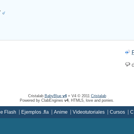
7
d
Cristalab
BabyBlue
v4
+ V4 © 2011
Cristalab
Powered by ClabEngines
v4
, HTML5, love and ponies.
de Flash
Ejemplos .fla
Anime
Videotutoriales
Cursos
C