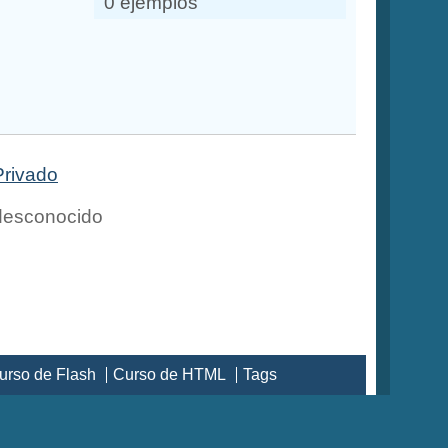
0 ejemplos
Privado
esconocido
urso de Flash
Curso de HTML
Tags