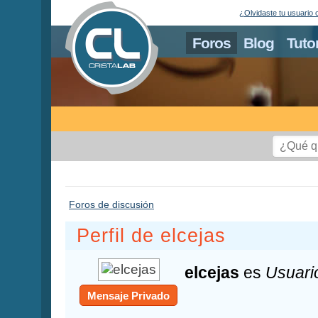
¿Olvidaste tu usuario 
Foros
Blog
Tuto
Foros de discusión
Perfil de elcejas
elcejas
es
Usuari
Mensaje Privado