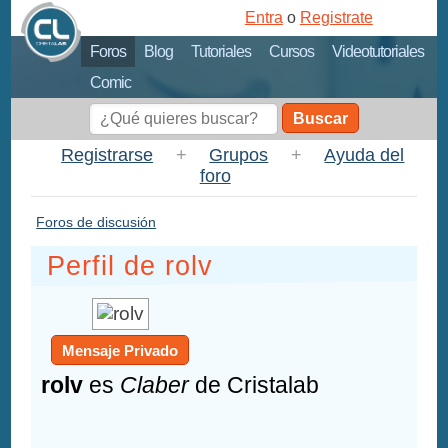
Entra
o
Registrate
Foros
Blog
Tutoriales
Cursos
Videotutoriales
Comic
Buscar
Registrarse
+
Grupos
+
Ayuda del
foro
Foros de discusión
Perfil de rolv
Mensaje Privado
rolv
es
Claber
de Cristalab