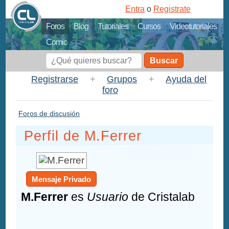
Entra
o
Registrate
Foros
Blog
Tutoriales
Cursos
Videotutoriales
Comic
Buscar
Registrarse
+
Grupos
+
Ayuda del
foro
Foros de discusión
Perfil de M.Ferrer
Mensaje Privado
M.Ferrer
es
Usuario
de Cristalab