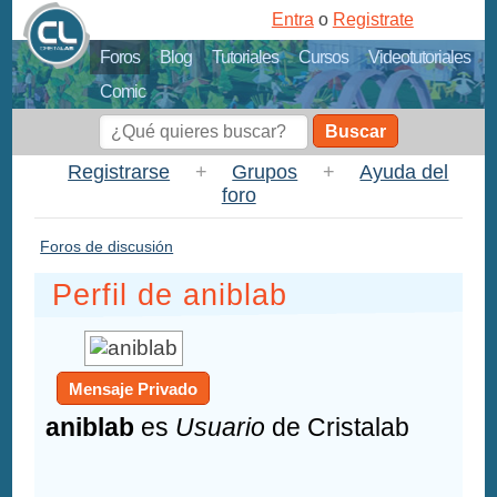
Entra
o
Registrate
Foros
Blog
Tutoriales
Cursos
Videotutoriales
Comic
Buscar
Registrarse
+
Grupos
+
Ayuda del
foro
Foros de discusión
Perfil de aniblab
Mensaje Privado
aniblab
es
Usuario
de Cristalab