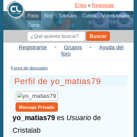
Entra
o
Registrate
Foros
Blog
Tutoriales
Cursos
Videotutoriales
Comic
Buscar
Registrarse
+
Grupos
+
Ayuda del
foro
Foros de discusión
Perfil de yo_matias79
Mensaje Privado
yo_matias79
es
Usuario
de
Cristalab