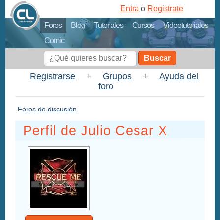
Entra
o
Registrate
Foros
Blog
Tutoriales
Cursos
Videotutoriales
Comic
Buscar
Registrarse
+
Grupos
+
Ayuda del
foro
Foros de discusión
Perfil de Julio Cesar X