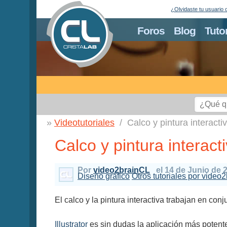
¿Olvidaste tu usuario 
Foros
Blog
Tuto
Videotutoriales
Calco y pintura interacti
Calco y pintura interact
Por
video2brainCL
el 14 de Junio de 
Diseño gráfico
Otros tutoriales por video
El calco y la pintura interactiva trabajan en co
Illustrator
es sin dudas la aplicación más potente 