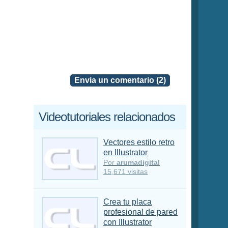
Envia un comentario (2)
Videotutoriales relacionados
Vectores estilo retro
en Illustrator
Por
arumadigital
15,671 visitas
Crea tu placa
profesional de pared
con Illustrator