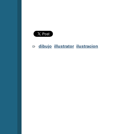
dibujo
illustrator
ilustracion