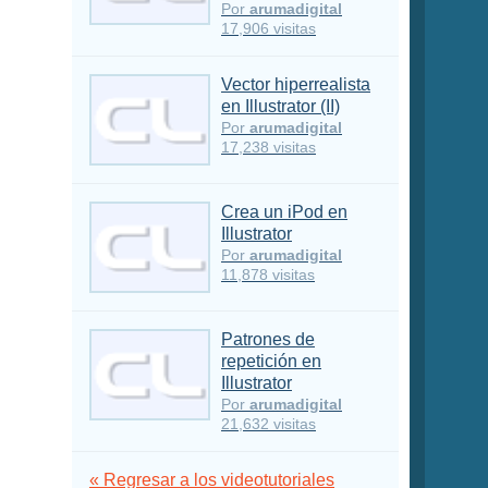
Por
arumadigital
17,906 visitas
Vector hiperrealista
en Illustrator (II)
Por
arumadigital
17,238 visitas
Crea un iPod en
Illustrator
Por
arumadigital
11,878 visitas
Patrones de
repetición en
Illustrator
Por
arumadigital
21,632 visitas
« Regresar a los videotutoriales