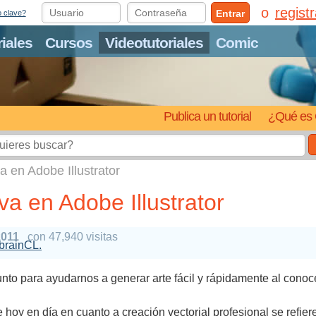
regist
Entrar
o clave?
riales
Cursos
Videotutoriales
Comic
Publica un tutorial
¿Qué es 
va en Adobe Illustrator
iva en Adobe Illustrator
2011
con 47,940 visitas
2brainCL.
njunto para ayudarnos a generar arte fácil y rápidamente al cono
hoy en día en cuanto a creación vectorial profesional se refiere