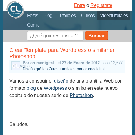
Entra
o
Registrate
Foros
Blog
Tutoriales
Cursos
Videotutoriales
Comic
Buscar
Crear Template para Wordpress o similar en
Photoshop
Por arumadigital
el 23 de Enero de 2012
con 12,677
visitas
Diseño gráfico
Otros tutoriales por arumadigital.
Vamos a construir el
diseño
de una plantilla Web con
formato
blog
de
Wordpress
o similar en este nuevo
capítulo de nuestra serie de
Photoshop
.
Saludos.