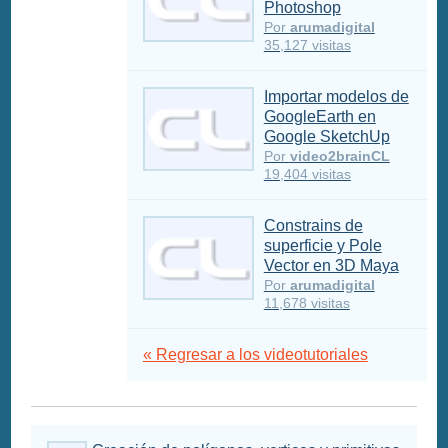
Photoshop
Por
arumadigital
35,127 visitas
Importar modelos de
GoogleEarth en
Google SketchUp
Por
video2brainCL
19,404 visitas
Constrains de
superficie y Pole
Vector en 3D Maya
Por
arumadigital
11,678 visitas
« Regresar a los videotutoriales