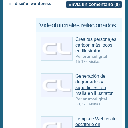
diseño
wordpress
Envia un comentario (0)
Videotutoriales relacionados
Crea tus personajes
cartoon más locos
en Illustrator
Por
arumadigital
15,194 visitas
Generación de
degradados y
superficies con
malla en Illustrator
Por
arumadigital
30,377 visitas
Template Web estilo
escritorio en