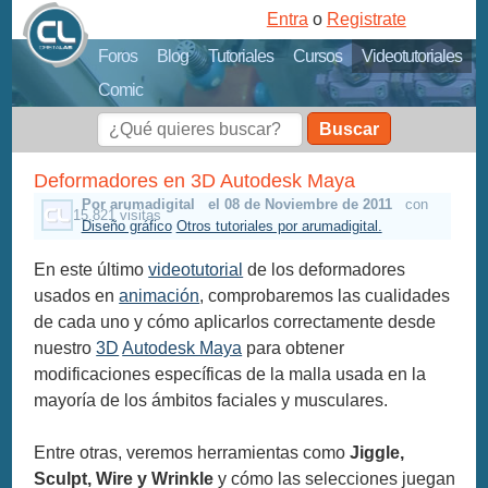
Entra
o
Registrate
Foros
Blog
Tutoriales
Cursos
Videotutoriales
Comic
Buscar
Deformadores en 3D Autodesk Maya
Por arumadigital
el 08 de Noviembre de 2011
con
15,821 visitas
Diseño gráfico
Otros tutoriales por arumadigital.
En este último
videotutorial
de los deformadores
usados en
animación
, comprobaremos las cualidades
de cada uno y cómo aplicarlos correctamente desde
nuestro
3D
Autodesk Maya
para obtener
modificaciones específicas de la malla usada en la
mayoría de los ámbitos faciales y musculares.
Entre otras, veremos herramientas como
Jiggle,
Sculpt, Wire y Wrinkle
y cómo las selecciones juegan