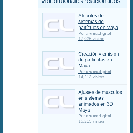
Videotutoriales relacionados
Atributos de
sistemas de
partículas en Maya
Por
arumadigital
17,026 visitas
Creación y emisión
de partículas en
Maya
Por
arumadigital
14,213 visitas
Ajustes de músculos
en sistemas
animados en 3D
Maya
Por
arumadigital
15,213 visitas