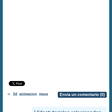
3d
animacion
maya
Envia un comentario (0)